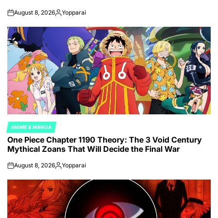
August 8, 2026
Yopparai
on
Posted
by
ANIME & MANGA
POSTED
One Piece Chapter 1190 Theory: The 3 Void Century
IN
Mythical Zoans That Will Decide the Final War
August 8, 2026
Yopparai
on
Posted
by