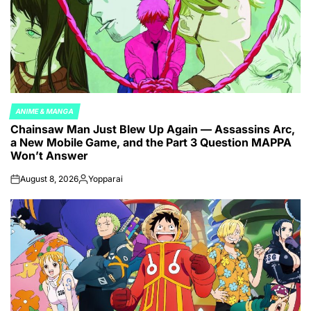
ANIME & MANGA
POSTED
Chainsaw Man Just Blew Up Again — Assassins Arc,
IN
a New Mobile Game, and the Part 3 Question MAPPA
Won’t Answer
August 8, 2026
Yopparai
on
Posted
by