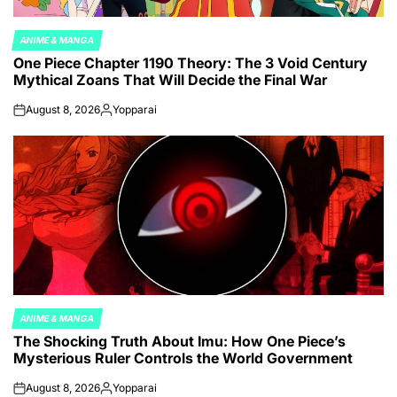
ANIME & MANGA
POSTED
One Piece Chapter 1190 Theory: The 3 Void Century
IN
Mythical Zoans That Will Decide the Final War
August 8, 2026
Yopparai
on
Posted
by
ANIME & MANGA
POSTED
The Shocking Truth About Imu: How One Piece’s
IN
Mysterious Ruler Controls the World Government
August 8, 2026
Yopparai
on
Posted