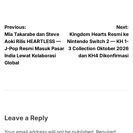
by
Post
Previous:
Next:
Mia Takarabe dan Steve
Kingdom Hearts Resmi ke
navigation
Aoki Rilis HEARTLESS —
Nintendo Switch 2 — KH 1-
J-Pop Resmi Masuk Pasar
3 Collection Oktober 2026
India Lewat Kolaborasi
dan KH4 Dikonfirmasi
Global
Leave a Reply
Your email address will not be published.
Required