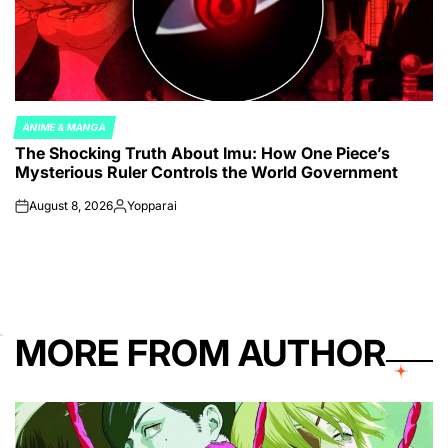
ANIME & MANGA
POSTED
The Shocking Truth About Imu: How One Piece’s
IN
Mysterious Ruler Controls the World Government
August 8, 2026
Yopparai
on
Posted
by
MORE FROM AUTHOR