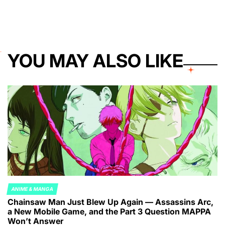
YOU MAY ALSO LIKE
ANIME & MANGA
POSTED
Chainsaw Man Just Blew Up Again — Assassins Arc,
IN
a New Mobile Game, and the Part 3 Question MAPPA
Won’t Answer