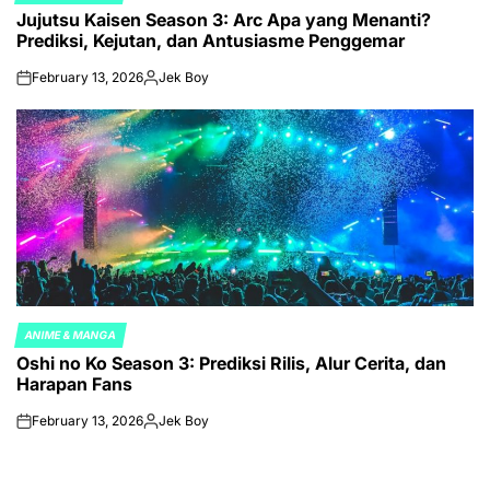
Jujutsu Kaisen Season 3: Arc Apa yang Menanti?
IN
Prediksi, Kejutan, dan Antusiasme Penggemar
February 13, 2026
Jek Boy
on
Posted
by
ANIME & MANGA
POSTED
Oshi no Ko Season 3: Prediksi Rilis, Alur Cerita, dan
IN
Harapan Fans
February 13, 2026
Jek Boy
on
Posted
by