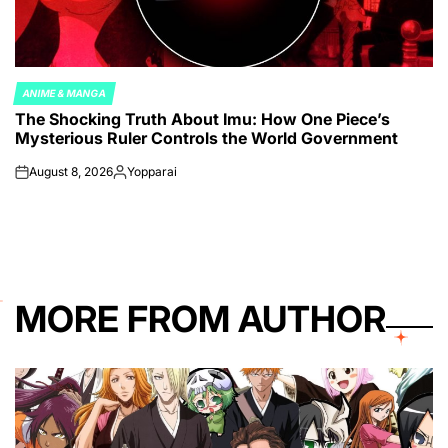
ANIME & MANGA
POSTED
The Shocking Truth About Imu: How One Piece’s
IN
Mysterious Ruler Controls the World Government
August 8, 2026
Yopparai
on
Posted
by
MORE FROM AUTHOR