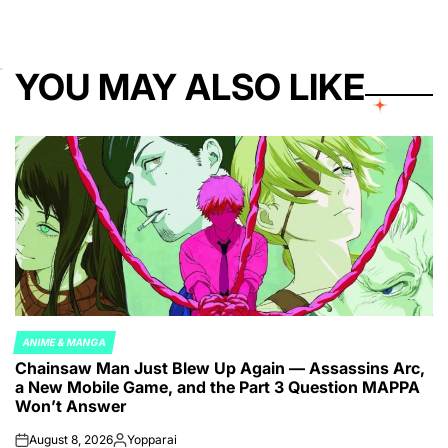
YOU MAY ALSO LIKE
ANIME & MANGA
POSTED
Chainsaw Man Just Blew Up Again — Assassins Arc,
IN
a New Mobile Game, and the Part 3 Question MAPPA
Won’t Answer
August 8, 2026
Yopparai
on
Posted