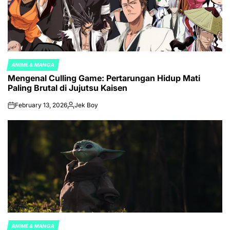
ANIME & MANGA
POSTED
Mengenal Culling Game: Pertarungan Hidup Mati
IN
Paling Brutal di Jujutsu Kaisen
February 13, 2026
Jek Boy
on
Posted
by
ANIME & MANGA
POSTED