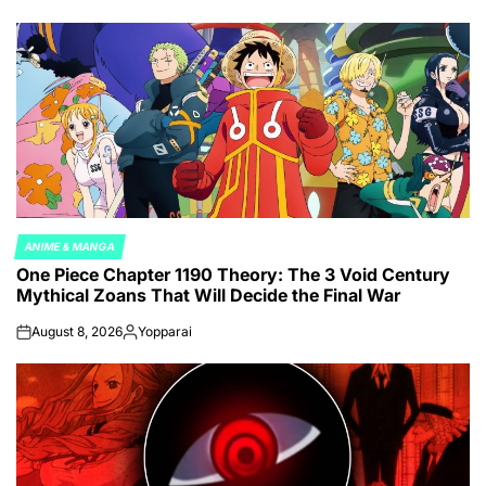
by
ANIME & MANGA
POSTED
One Piece Chapter 1190 Theory: The 3 Void Century
IN
Mythical Zoans That Will Decide the Final War
August 8, 2026
Yopparai
on
Posted
by