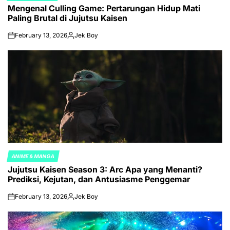
Mengenal Culling Game: Pertarungan Hidup Mati
IN
Paling Brutal di Jujutsu Kaisen
February 13, 2026
Jek Boy
on
Posted
by
ANIME & MANGA
POSTED
Jujutsu Kaisen Season 3: Arc Apa yang Menanti?
IN
Prediksi, Kejutan, dan Antusiasme Penggemar
February 13, 2026
Jek Boy
on
Posted
by