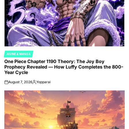
ANIME & MANGA
POSTED
One Piece Chapter 1190 Theory: The Joy Boy
IN
Prophecy Revealed — How Luffy Completes the 800-
Year Cycle
August 7, 2026
Yopparai
on
Posted
by