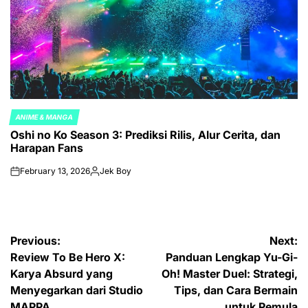
ANIME & MANGA
POSTED
Oshi no Ko Season 3: Prediksi Rilis, Alur Cerita, dan
IN
Harapan Fans
February 13, 2026
Jek Boy
on
Posted
by
Post
Previous:
Next:
Review To Be Hero X:
Panduan Lengkap Yu-Gi-
navigation
Karya Absurd yang
Oh! Master Duel: Strategi,
Menyegarkan dari Studio
Tips, dan Cara Bermain
MAPPA
untuk Pemula