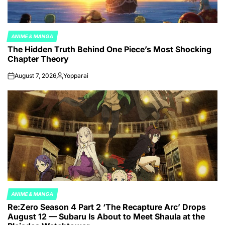
ANIME & MANGA
POSTED
The Hidden Truth Behind One Piece’s Most Shocking
IN
Chapter Theory
August 7, 2026
Yopparai
on
Posted
by
ANIME & MANGA
POSTED
Re:Zero Season 4 Part 2 ‘The Recapture Arc’ Drops
IN
August 12 — Subaru Is About to Meet Shaula at the