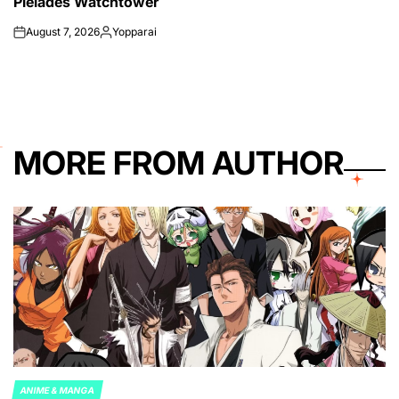
Pleiades Watchtower
August 7, 2026
Yopparai
on
Posted
by
MORE FROM AUTHOR
ANIME & MANGA
POSTED