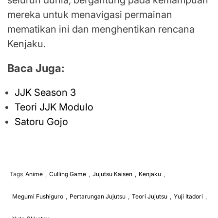
seluruh dunia, bergantung pada kemampuan
mereka untuk menavigasi permainan
mematikan ini dan menghentikan rencana
Kenjaku.
Baca Juga:
JJK Season 3
Teori JJK Modulo
Satoru Gojo
Tags
Anime
,
Culling Game
,
Jujutsu Kaisen
,
Kenjaku
,
Megumi Fushiguro
,
Pertarungan Jujutsu
,
Teori Jujutsu
,
Yuji Itadori
,