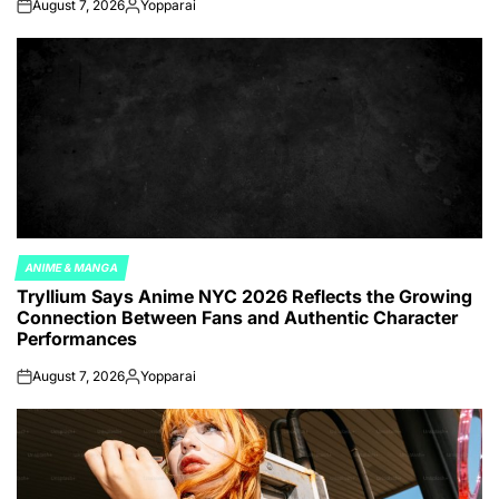
August 7, 2026
Yopparai
on
Posted
by
ANIME & MANGA
POSTED
Tryllium Says Anime NYC 2026 Reflects the Growing
IN
Connection Between Fans and Authentic Character
Performances
August 7, 2026
Yopparai
on
Posted
by