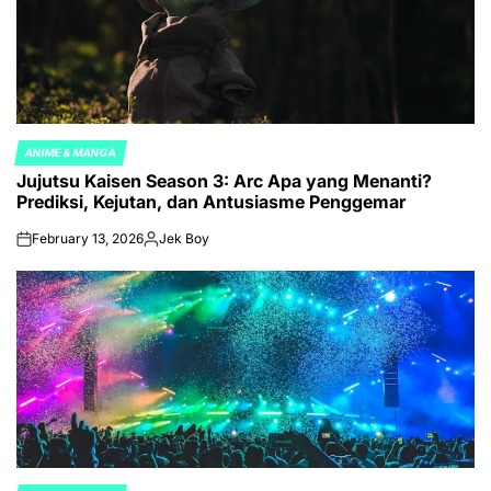
ANIME & MANGA
POSTED
Jujutsu Kaisen Season 3: Arc Apa yang Menanti?
IN
Prediksi, Kejutan, dan Antusiasme Penggemar
February 13, 2026
Jek Boy
on
Posted
by