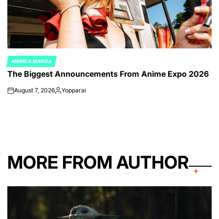
ANIME & MANGA
POSTED
The Biggest Announcements From Anime Expo 2026
IN
August 7, 2026
Yopparai
on
Posted
by
MORE FROM AUTHOR