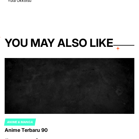
Yuta Okkotsu
YOU MAY ALSO LIKE
ANIME & MANGA
POSTED
Anime Terbaru 90
IN