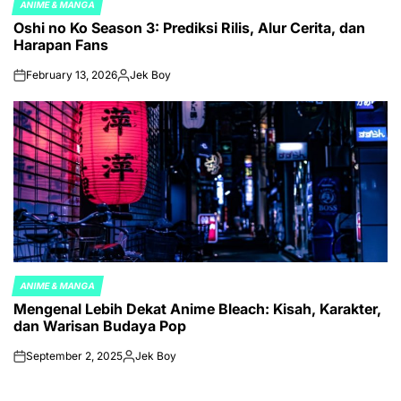
ANIME & MANGA
POSTED
Oshi no Ko Season 3: Prediksi Rilis, Alur Cerita, dan
IN
Harapan Fans
February 13, 2026
Jek Boy
on
Posted
by
ANIME & MANGA
POSTED
Mengenal Lebih Dekat Anime Bleach: Kisah, Karakter,
IN
dan Warisan Budaya Pop
September 2, 2025
Jek Boy
on
Posted
by