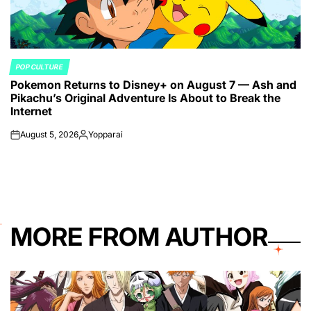
POP CULTURE
POSTED
Pokemon Returns to Disney+ on August 7 — Ash and
IN
Pikachu’s Original Adventure Is About to Break the
Internet
August 5, 2026
Yopparai
on
Posted
by
MORE FROM AUTHOR