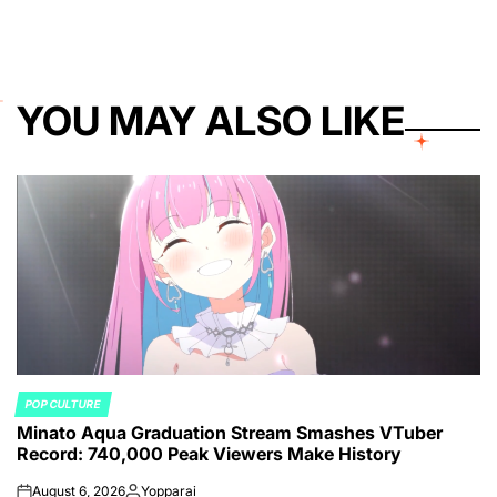
YOU MAY ALSO LIKE
POP CULTURE
POSTED
Minato Aqua Graduation Stream Smashes VTuber
IN
Record: 740,000 Peak Viewers Make History
August 6, 2026
Yopparai