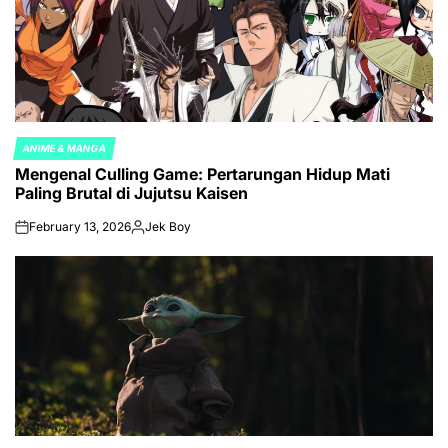
ANIME & MANGA
POSTED
Mengenal Culling Game: Pertarungan Hidup Mati
IN
Paling Brutal di Jujutsu Kaisen
February 13, 2026
Jek Boy
on
Posted
by