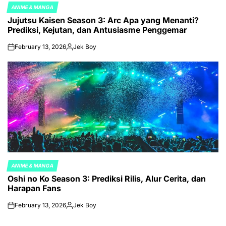
ANIME & MANGA
POSTED
Jujutsu Kaisen Season 3: Arc Apa yang Menanti?
IN
Prediksi, Kejutan, dan Antusiasme Penggemar
February 13, 2026
Jek Boy
on
Posted
by
ANIME & MANGA
POSTED
Oshi no Ko Season 3: Prediksi Rilis, Alur Cerita, dan
IN
Harapan Fans
February 13, 2026
Jek Boy
on
Posted
by