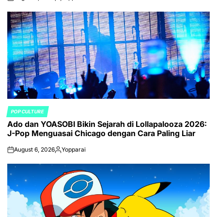
on
Posted
by
POP CULTURE
POSTED
Ado dan YOASOBI Bikin Sejarah di Lollapalooza 2026:
IN
J-Pop Menguasai Chicago dengan Cara Paling Liar
August 6, 2026
Yopparai
on
Posted
by