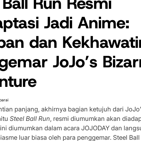
 Ball Run Resmi
ptasi Jadi Anime:
pan dan Kekhawati
gemar JoJo’s Bizar
nture
parai
tian panjang, akhirnya bagian ketujuh dari JoJo’
aitu
Steel Ball Run
, resmi diumumkan akan diadap
 ini diumumkan dalam acara JOJODAY dan langs
asme luar biasa oleh para penggemar. Steel Ball