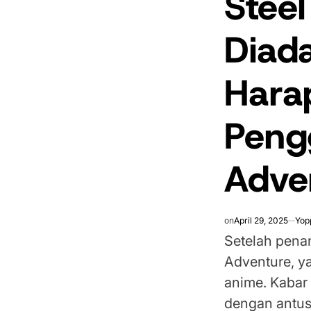
Steel
Diada
Hara
Peng
Adve
on
April 29, 2025
Yop
Setelah penan
Adventure, y
anime. Kabar
dengan antusi