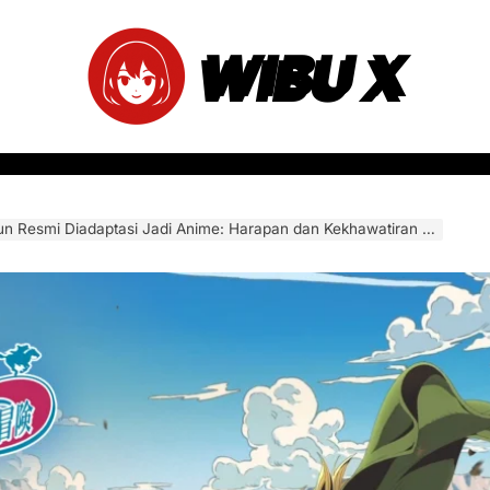
WIBU X
esmi Diadaptasi Jadi Anime: Harapan dan Kekhawatiran Penggemar JoJo’s Bizarre Adventure