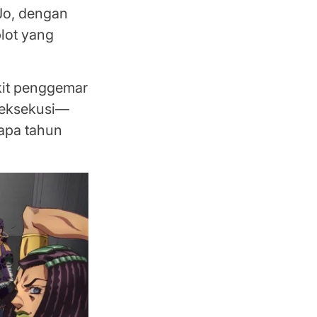
oJo, dengan
plot yang
kit penggemar
ieksekusi—
apa tahun