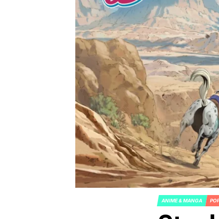
ANIME & MANGA
PO
POSTED
IN