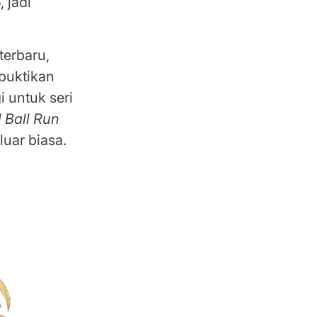
 jadi
terbaru,
mbuktikan
 untuk seri
l Ball Run
luar biasa.