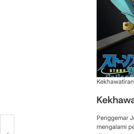
Kekhawatiran
Kekhawa
Penggemar J
mengalami penu
at
b