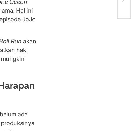
one Ocean
202
lama. Hal ini
 episode JoJo
 Ball Run
akan
patkan hak
k mungkin
 Harapan
 belum ada
 produksinya