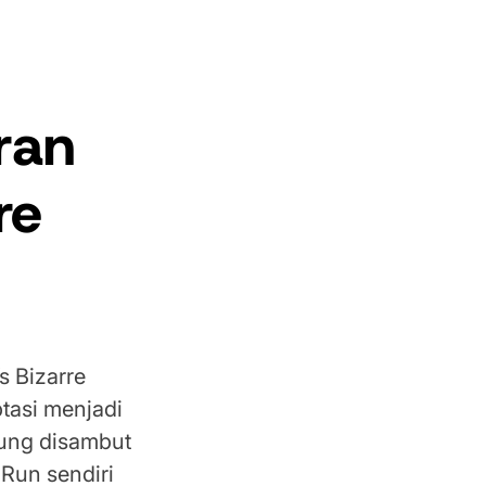
ran
re
s Bizarre
tasi menjadi
ung disambut
 Run sendiri