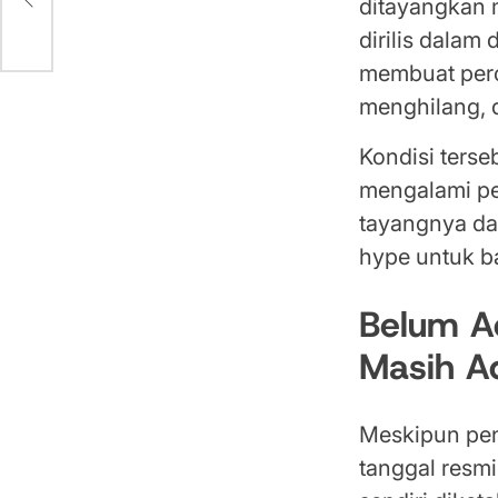
ditayangkan 
dirilis dalam
membuat perc
menghilang, 
Kondisi ters
mengalami pe
tayangnya da
hype untuk ba
Belum A
Masih A
Meskipun pen
tanggal resm