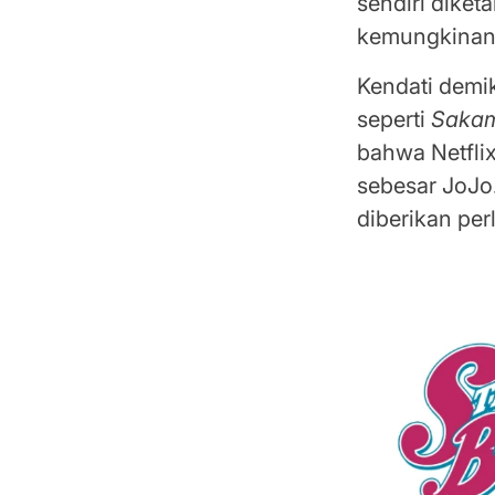
sendiri diket
kemungkinan 
Kendati demik
seperti
Sakam
bahwa Netfli
sebesar JoJo
diberikan per