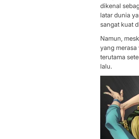
dikenal sebag
latar dunia y
sangat kuat 
Namun, meski
yang merasa 
terutama set
lalu.