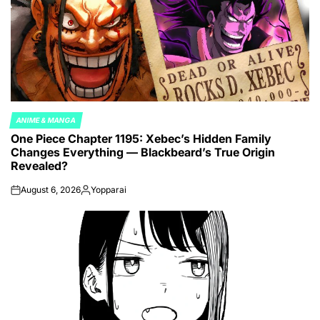
ANIME & MANGA
POSTED
One Piece Chapter 1195: Xebec’s Hidden Family
IN
Changes Everything — Blackbeard’s True Origin
Revealed?
August 6, 2026
Yopparai
on
Posted
by