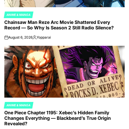
ANIME & MANGA
POSTED
Chainsaw Man Reze Arc Movie Shattered Every
IN
Record — So Why Is Season 2 Still Radio Silence?
August 6, 2026
Yopparai
on
Posted
by
ANIME & MANGA
POSTED
One Piece Chapter 1195: Xebec’s Hidden Family
IN
Changes Everything — Blackbeard’s True Origin
Revealed?