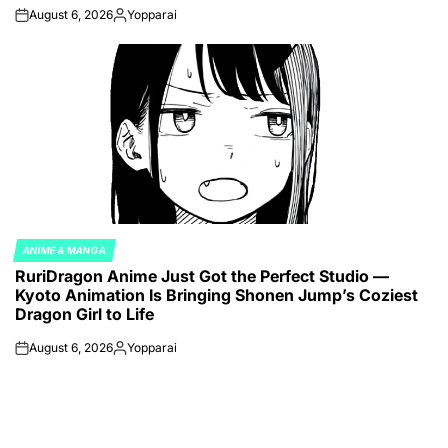
August 6, 2026
Yopparai
on
Posted
by
ANIME & MANGA
POSTED
RuriDragon Anime Just Got the Perfect Studio —
IN
Kyoto Animation Is Bringing Shonen Jump’s Coziest
Dragon Girl to Life
August 6, 2026
Yopparai
on
Posted
by