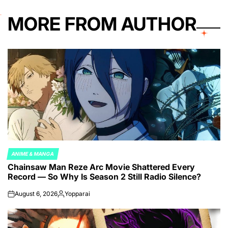
MORE FROM AUTHOR
ANIME & MANGA
POSTED
Chainsaw Man Reze Arc Movie Shattered Every
IN
Record — So Why Is Season 2 Still Radio Silence?
August 6, 2026
Yopparai
on
Posted
by