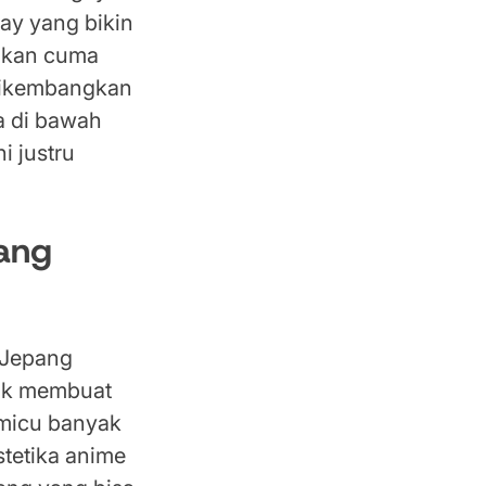
lay yang bikin
bukan cuma
dikembangkan
a di bawah
i justru
pang
 Jepang
tuk membuat
emicu banyak
tetika anime