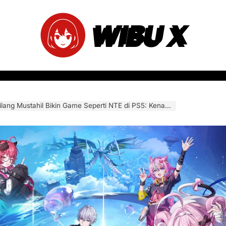
WIBU X
ahil Bikin Game Seperti NTE di PS5: Kenapa Studio China yang Berhasil?