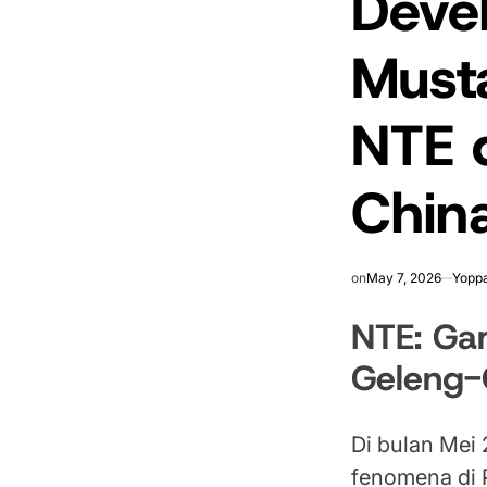
Deve
Musta
NTE 
Chin
on
May 7, 2026
Yoppa
NTE: Ga
Geleng-
Di bulan Mei
fenomena di 