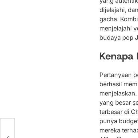
yang autenti
dijelajahi, d
gacha. Kombi
menjelajahi v
budaya pop J
Kenapa H
Pertanyaan b
berhasil memb
menjelaskan.
yang besar s
terbesar di C
punya budget
mereka terha