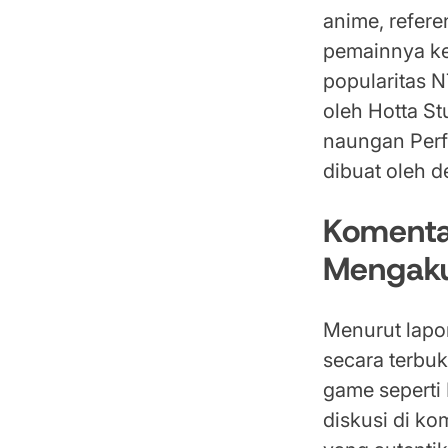
anime, refere
pemainnya ke
popularitas 
oleh Hotta S
naungan Perfe
dibuat oleh d
Komentar
Mengaku
Menurut lapo
secara terbu
game seperti
diskusi di k