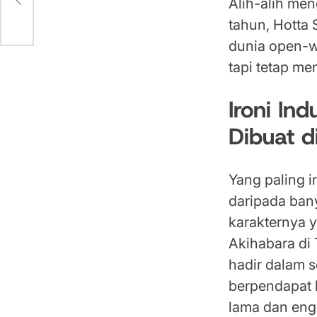
Alih-alih men
r
tahun, Hotta
dunia open-wo
tapi tetap m
Ironi In
Dibuat d
Yang paling i
daripada ban
karakternya y
Akihabara di
hadir dalam 
berpendapat 
lama dan engg