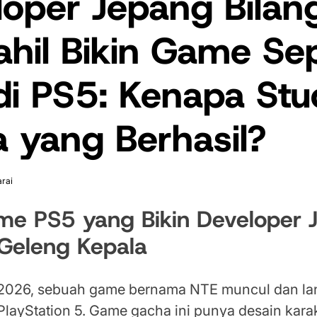
loper Jepang Bilan
hil Bikin Game Sep
di PS5: Kenapa Stu
a yang Berhasil?
rai
me PS5 yang Bikin Developer 
Geleng Kepala
 2026, sebuah game bernama NTE muncul dan la
PlayStation 5. Game gacha ini punya desain kara