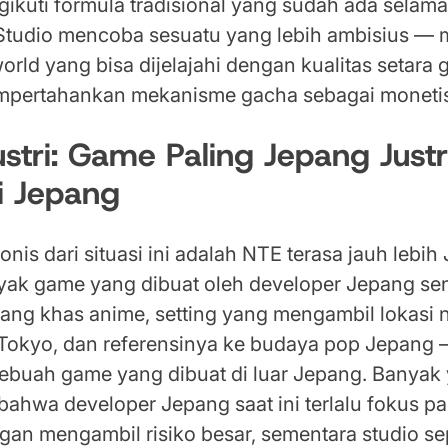
gikuti formula tradisional yang sudah ada selam
 Studio mencoba sesuatu yang lebih ambisius —
rld yang bisa dijelajahi dengan kualitas setara
empertahankan mekanisme gacha sebagai monetis
dustri: Game Paling Jepang Just
i Jepang
ronis dari situasi ini adalah NTE terasa jauh lebi
yak game yang dibuat oleh developer Jepang sen
ang khas anime, setting yang mengambil lokasi n
 Tokyo, dan referensinya ke budaya pop Jepang 
sebuah game yang dibuat di luar Jepang. Banyak
bahwa developer Jepang saat ini terlalu fokus p
an mengambil risiko besar, sementara studio sep