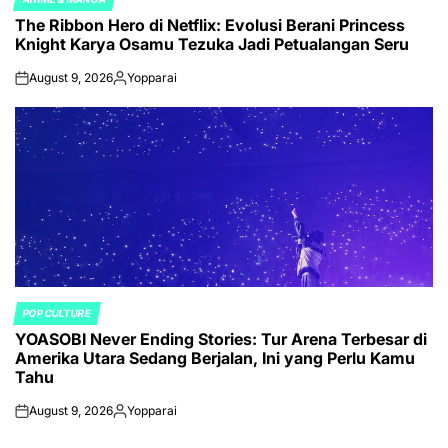
POSTED
The Ribbon Hero di Netflix: Evolusi Berani Princess
IN
Knight Karya Osamu Tezuka Jadi Petualangan Seru
August 9, 2026
Yopparai
on
Posted
by
POP CULTURE
POSTED
YOASOBI Never Ending Stories: Tur Arena Terbesar di
IN
Amerika Utara Sedang Berjalan, Ini yang Perlu Kamu
Tahu
August 9, 2026
Yopparai
on
Posted
by