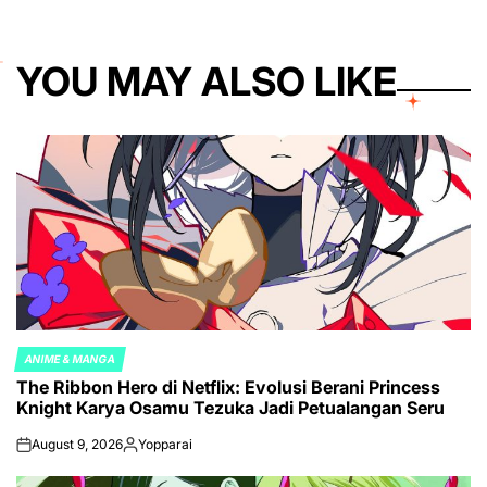
YOU MAY ALSO LIKE
ANIME & MANGA
POSTED
The Ribbon Hero di Netflix: Evolusi Berani Princess
IN
Knight Karya Osamu Tezuka Jadi Petualangan Seru
August 9, 2026
Yopparai
on
Posted
by