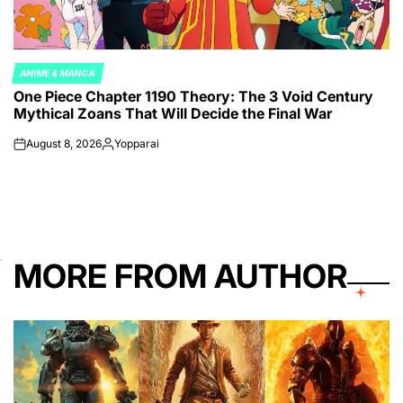
ANIME & MANGA
POSTED
One Piece Chapter 1190 Theory: The 3 Void Century
IN
Mythical Zoans That Will Decide the Final War
August 8, 2026
Yopparai
on
Posted
by
MORE FROM AUTHOR