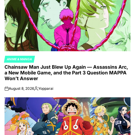
ANIME & MANGA
POSTED
Chainsaw Man Just Blew Up Again — Assassins Arc,
IN
a New Mobile Game, and the Part 3 Question MAPPA
Won’t Answer
August 8, 2026
Yopparai
on
Posted
by