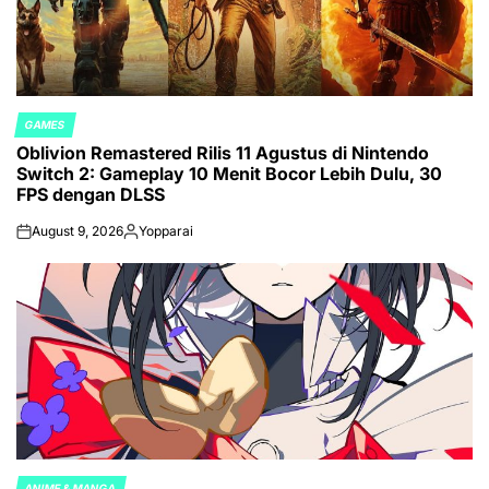
GAMES
POSTED
Oblivion Remastered Rilis 11 Agustus di Nintendo
IN
Switch 2: Gameplay 10 Menit Bocor Lebih Dulu, 30
FPS dengan DLSS
August 9, 2026
Yopparai
on
Posted
by
ANIME & MANGA