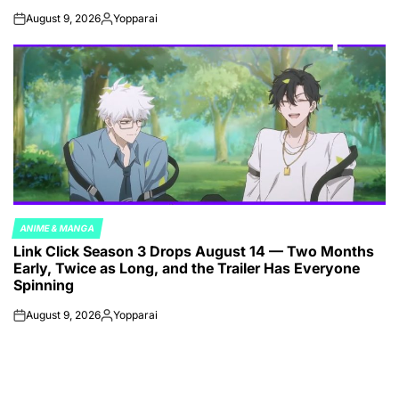
August 9, 2026
Yopparai
on
Posted
by
ANIME & MANGA
POSTED
Link Click Season 3 Drops August 14 — Two Months
IN
Early, Twice as Long, and the Trailer Has Everyone
Spinning
August 9, 2026
Yopparai
on
Posted
by