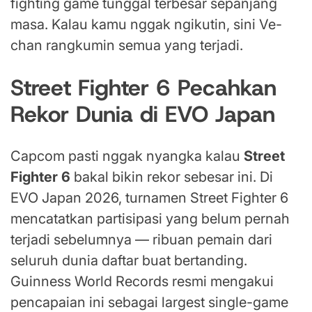
fighting game tunggal terbesar sepanjang
masa. Kalau kamu nggak ngikutin, sini Ve-
chan rangkumin semua yang terjadi.
Street Fighter 6 Pecahkan
Rekor Dunia di EVO Japan
Capcom pasti nggak nyangka kalau
Street
Fighter 6
bakal bikin rekor sebesar ini. Di
EVO Japan 2026, turnamen Street Fighter 6
mencatatkan partisipasi yang belum pernah
terjadi sebelumnya — ribuan pemain dari
seluruh dunia daftar buat bertanding.
Guinness World Records resmi mengakui
pencapaian ini sebagai largest single-game