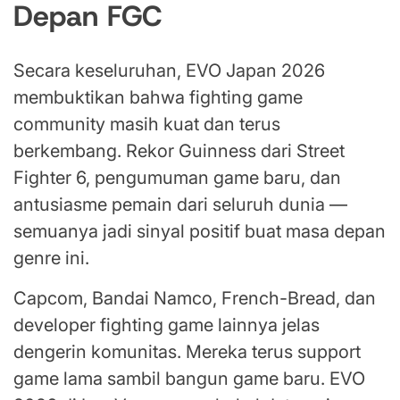
Depan FGC
Secara keseluruhan, EVO Japan 2026
membuktikan bahwa fighting game
community masih kuat dan terus
berkembang. Rekor Guinness dari Street
Fighter 6, pengumuman game baru, dan
antusiasme pemain dari seluruh dunia —
semuanya jadi sinyal positif buat masa depan
genre ini.
Capcom, Bandai Namco, French-Bread, dan
developer fighting game lainnya jelas
dengerin komunitas. Mereka terus support
game lama sambil bangun game baru. EVO