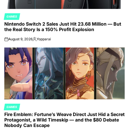
GAMES
POSTED
Nintendo Switch 2 Sales Just Hit 23.68 Million — But
IN
the Real Story Is a 150% Profit Explosion
August 9, 2026
Yopparai
on
Posted
by
GAMES
POSTED
Fire Emblem: Fortune’s Weave Direct Just Hid a Secret
IN
Protagonist, a Wild Timeskip — and the $80 Debate
Nobody Can Escape