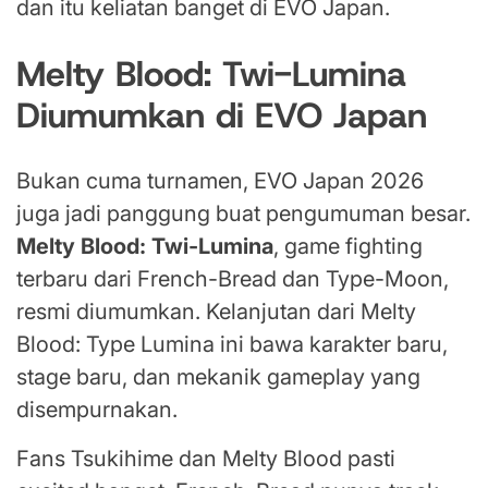
dan itu keliatan banget di EVO Japan.
Melty Blood: Twi-Lumina
Diumumkan di EVO Japan
Bukan cuma turnamen, EVO Japan 2026
juga jadi panggung buat pengumuman besar.
Melty Blood: Twi-Lumina
, game fighting
terbaru dari French-Bread dan Type-Moon,
resmi diumumkan. Kelanjutan dari Melty
Blood: Type Lumina ini bawa karakter baru,
stage baru, dan mekanik gameplay yang
disempurnakan.
Fans Tsukihime dan Melty Blood pasti