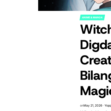
ANIME & MANGA
POSTED
Witch
IN
Digd
Crea
Bilan
Magi
on
May 21, 2026
Yopp