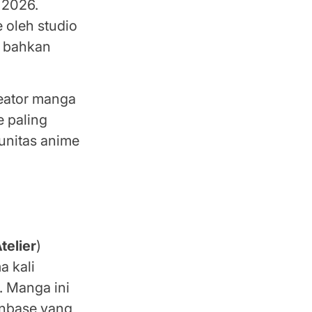
 2026.
 oleh studio
— bahkan
reator manga
e paling
munitas anime
telier
)
a kali
. Manga ini
anbase yang