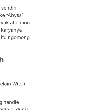
a
sendiri —
ke “Abyss”
yak attention
g karyanya
, itu ngomong
h
Selain Witch
g handle
aido
di dunia