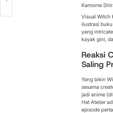
hu
Kamome Shirah
Visual Witch H
ilustrasi buk
yang intricat
kayak gini, 
Reaksi C
Saling P
Yang bikin Wi
sesama creat
jadi anime (d
Hat Atelier a
episode pert