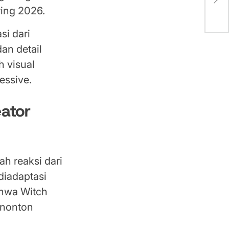
Eve
ring 2026.
si dari
an detail
h visual
essive.
eator
ah reaksi dari
diadaptasi
ahwa Witch
 nonton