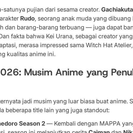
u-satunya pujian dari sesama creator.
Gachiakut
karakter
Rudo
, seorang anak muda yang dibuang 
 dan barang-barang terbuang — juga dapat ban
 Dan fakta bahwa Kei Urana, sebagai creator yan
daptasi, merasa impressed sama Witch Hat Atelier
g kualitas anime ini.
2026: Musim Anime yang Penu
ernyata jadi musim yang luar biasa buat anime. 
da beberapa title lain yang juga standout:
edoro Season 2
— Kembali dengan MAPPA yan
si, season ini melanjutkan cerita
Caiman
dan
Nik