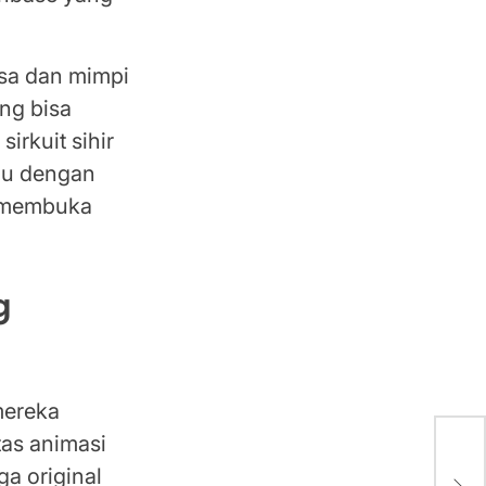
esa dan mimpi
ang bisa
rkuit sihir
emu dengan
n membuka
g
 mereka
tas animasi
Re:
ga original
Spr