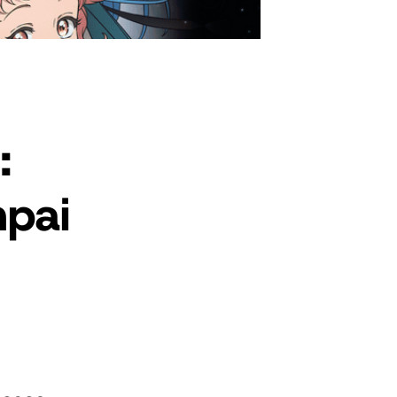
:
mpai