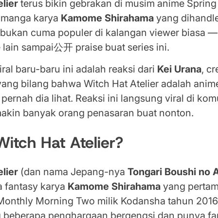
lier
terus bikin gebrakan di musim anime Spring
i manga karya
Kamome Shirahama
yang dihandle
 bukan cuma populer di kalangan viewer biasa 
 lain sampai公开 praise buat series ini.
iral baru-baru ini adalah reaksi dari
Kei Urana
, c
 yang bilang bahwa Witch Hat Atelier adalah anim
pernah dia lihat. Reaksi ini langsung viral di ko
makin banyak orang penasaran buat nonton.
Witch Hat Atelier?
lier
(dan nama Jepang-nya
Tongari Boushi no A
 fantasy karya
Kamome Shirahama
yang pertam
i Monthly Morning Two milik Kodansha tahun 2016
 beberapa penghargaan bergengsi dan punya f