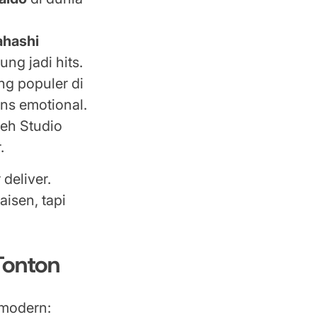
ahashi
ng jadi hits.
ng populer di
ans emotional.
eh Studio
.
deliver.
aisen, tapi
Tonton
 modern: