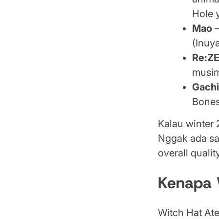
Hole 
Mao
—
(Inuy
Re:Z
musim
Gachi
Bones
Kalau winter 
Nggak ada sat
overall qualit
Kenapa 
Witch Hat Ate