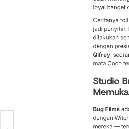
loyal banget 
Ceritanya fo
jadi penyihir.
dilakukan se
dengan presi
Qifrey
, seor
mata Coco te
Studio 
Memuka
Bug Films
ada
dengan Witch 
lis
mereka — teru
al