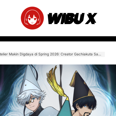
WIBU X
 Makin Digdaya di Spring 2026: Creator Gachiakuta Sampai Bilang Ini Anime Paling Magical