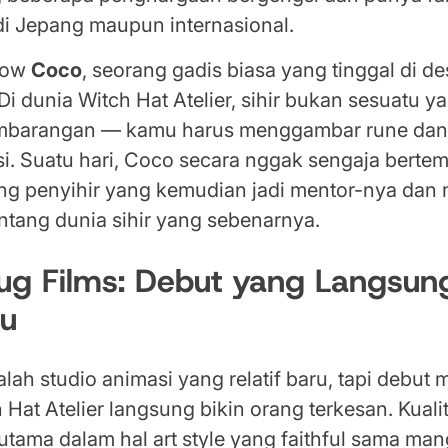
di Jepang maupun internasional.
llow
Coco
, seorang gadis biasa yang tinggal di d
 Di dunia Witch Hat Atelier, sihir bukan sesuatu y
mbarangan — kamu harus menggambar rune dan si
si. Suatu hari, Coco secara nggak sengaja bert
ang penyihir yang kemudian jadi mentor-nya da
ntang dunia sihir yang sebenarnya.
Bug Films: Debut yang Langsun
u
lah studio animasi yang relatif baru, tapi debut
Hat Atelier langsung bikin orang terkesan. Kuali
tama dalam hal art style yang faithful sama man