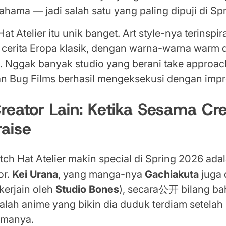
ama — jadi salah satu yang paling dipuji di Sp
at Atelier itu unik banget. Art style-nya terinspira
u cerita Eropa klasik, dengan warna-warna warm d
e. Nggak banyak studio yang berani take approac
dan Bug Films berhasil mengeksekusi dengan impr
reator Lain: Ketika Sesama Cr
raise
tch Hat Atelier makin special di Spring 2026 adal
or.
Kei Urana
, yang manga-nya
Gachiakuta
juga 
ikerjain oleh
Studio Bones
), secara公开 bilang b
dalah anime yang bikin dia duduk terdiam setelah
amanya.