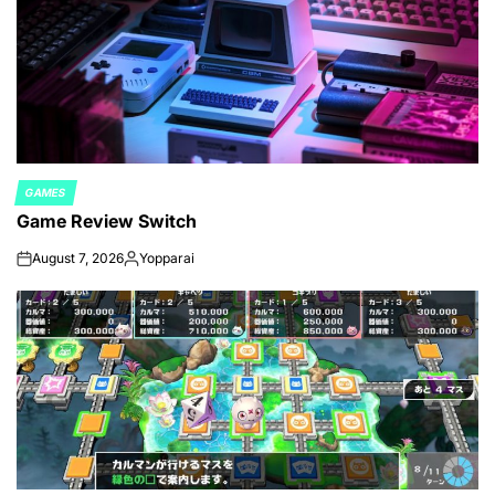
GAMES
POSTED
Game Review Switch
IN
August 7, 2026
Yopparai
on
Posted
by