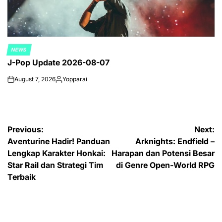
NEWS
POSTED
J-Pop Update 2026-08-07
IN
August 7, 2026
Yopparai
on
Posted
by
Post
Previous:
Next:
Aventurine Hadir! Panduan
Arknights: Endfield –
navigation
Lengkap Karakter Honkai:
Harapan dan Potensi Besar
Star Rail dan Strategi Tim
di Genre Open-World RPG
Terbaik