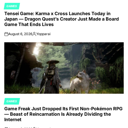
GAMES
POSTED
Tensei Game: Karma x Cross Launches Today in
IN
Japan — Dragon Quest’s Creator Just Made a Board
Game That Ends Lives
August 6, 2026
Yopparai
on
Posted
by
GAMES
POSTED
Game Freak Just Dropped Its First Non-Pokémon RPG
IN
— Beast of Reincarnation Is Already Dividing the
Internet