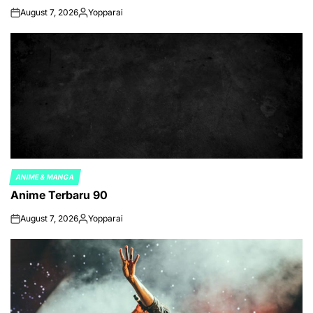
August 7, 2026
Yopparai
on
Posted
by
ANIME & MANGA
POSTED
Anime Terbaru 90
IN
August 7, 2026
Yopparai
on
Posted
by