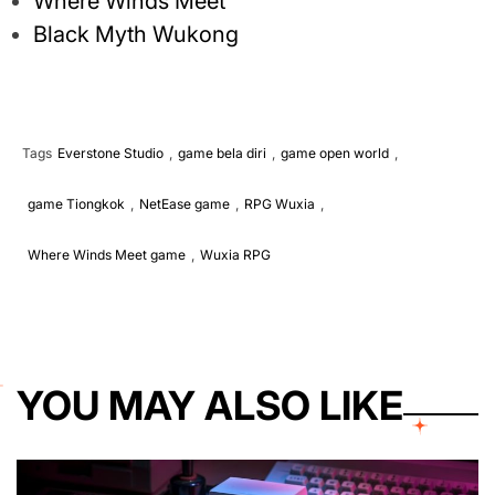
Where Winds Meet
Black Myth Wukong
Tags
Everstone Studio
,
game bela diri
,
game open world
,
game Tiongkok
,
NetEase game
,
RPG Wuxia
,
Where Winds Meet game
,
Wuxia RPG
YOU MAY ALSO LIKE