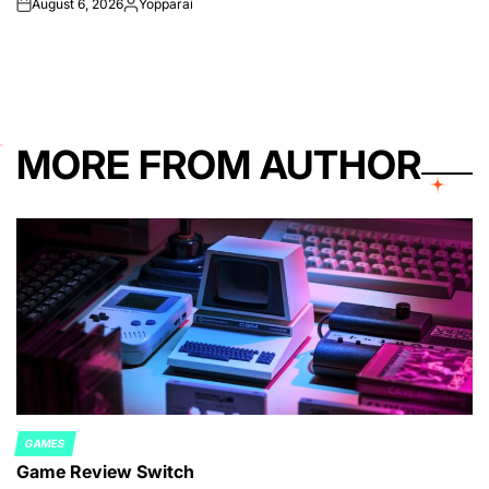
August 6, 2026
Yopparai
on
Posted
by
MORE FROM AUTHOR
GAMES
POSTED
Game Review Switch
IN