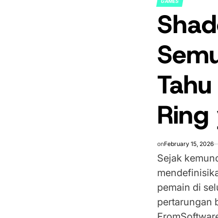
GAMES
POSTED
Shado
IN
Semu
Tahu
Ring 
on
February 15, 2026
Sejak kemunc
mendefinisik
pemain di se
pertarungan 
FromSoftware