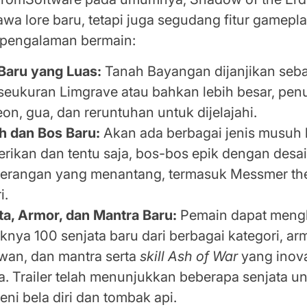
a lore baru, tetapi juga segudang fitur gamepl
pengalaman bermain:
Baru yang Luas:
Tanah Bayangan dijanjikan seba
seukuran Limgrave atau bahkan lebih besar, pe
on, gua, dan reruntuhan untuk dijelajahi.
 dan Bos Baru:
Akan ada berbagai jenis musuh 
rikan dan tentu saja, bos-bos epik dengan desa
serangan yang menantang, termasuk Messmer the
i.
ta, Armor, dan Mantra Baru:
Pemain dapat meng
aknya 100 senjata baru dari berbagai kategori, ar
an, dan mantra serta
skill Ash of War
yang inova
a. Trailer telah menunjukkan beberapa senjata un
seni bela diri dan tombak api.