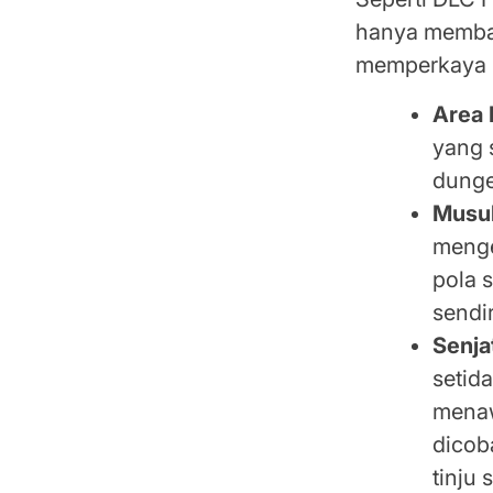
hanya membaw
memperkaya 
Area 
yang 
dunge
Musuh
menge
pola 
sendir
Senja
setid
menaw
dicob
tinju 