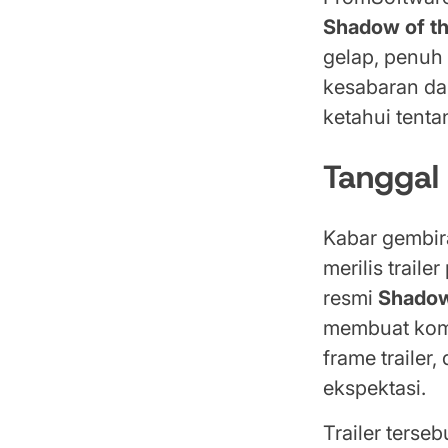
Shadow of th
gelap, penuh 
kesabaran dan
ketahui tenta
Tanggal
Kabar gembira
merilis trai
resmi
Shadow
membuat komu
frame traile
ekspektasi.
Trailer terse