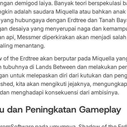
engan demigod laiya. Banyak teori berspekulasi 
kin adalah saudara Miquella atau bahkan anak
l, yang hubungaya dengan Erdtree dan Tanah Ba
ngan desaiya yang menyerupai naga dan kemamp
n api, Messmer diperkirakan akan menjadi salah
aling menantang.
 of the Erdtree akan berputar pada Miquella yan
 tubuhnya di Lands Between dan melakukan per
an untuk melepaskan diri dari kutukan dan peng
ished, kita akan mengikuti jejaknya, mengungkap
 dan menghadapi konsekuensi dari ambisinya.
aru dan Peningkatan Gameplay
FromSoftware pada umumnya, Shadow of the Erdt