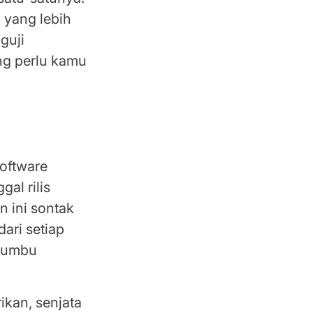
 yang lebih
guji
ang perlu kamu
Software
al rilis
 ini sontak
ari setiap
 bumbu
ikan, senjata