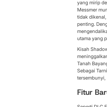
yang mirip d
Messmer mung
tidak dikena
penting. De
mengendalika
utama yang p
Kisah Shadow
meninggalkan
Tanah Bayang
Sebagai Tarn
tersembunyi,
Fitur B
Seperti DLC 