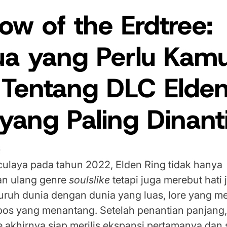
w of the Erdtree:
a yang Perlu Kam
 Tentang DLC Elde
yang Paling Dinant
ulaya pada tahun 2022, Elden Ring tidak hanya
an ulang genre
soulslike
tetapi juga merebut hati 
luruh dunia dengan dunia yang luas, lore yang 
bos yang menantang. Setelah penantian panjang
 akhirnya siap merilis ekspansi pertamanya dan 