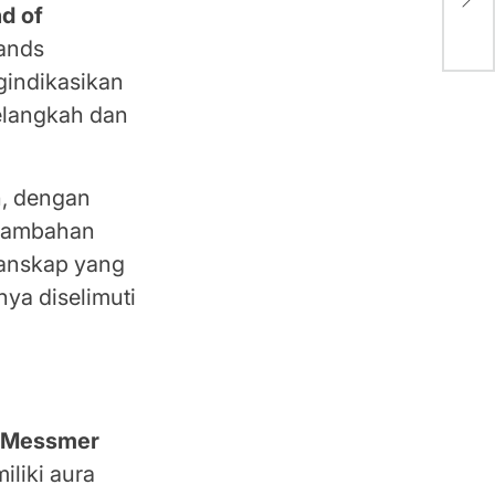
d of
Waj
Lands
gindikasikan
elangkah dan
h, dengan
enambahan
lanskap yang
ya diselimuti
a
Messmer
iliki aura