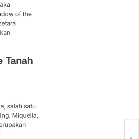
taka
adow of the
setara
tkan
e Tanah
a, salah satu
ing. Miquella,
merupakan
Upd
r
Baru