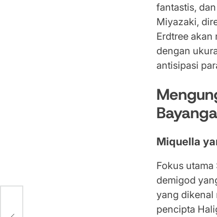
fantastis, d
Miyazaki, di
Erdtree akan
dengan ukur
antisipasi pa
Mengungk
Bayang
Miquella y
Fokus utama 
demigod yang 
yang dikenal
pencipta Hali
5 &