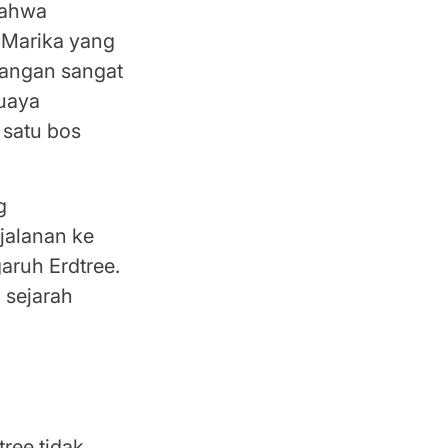
bahwa
 Marika yang
yangan sangat
uaya
 satu bos
g
jalanan ke
aruh Erdtree.
 sejarah
ree tidak