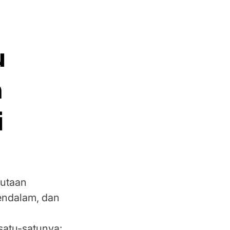
u
n
i
jutaan
mendalam, dan
,
satu-satunya: