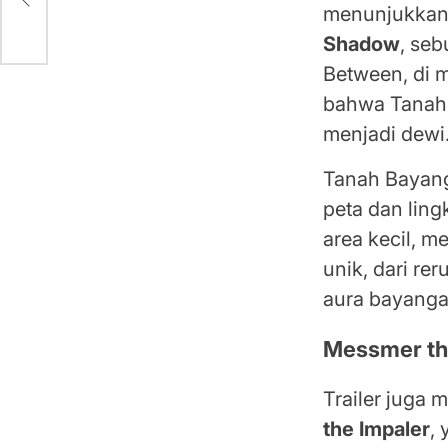
menunjukkan 
Shadow
, se
Between, di m
bahwa Tanah 
menjadi dewi
Tanah Bayang
peta dan lin
area kecil, m
unik, dari r
aura bayangan
Messmer th
Trailer juga
the Impaler
,