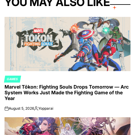
YOU MAY ALSO LIKE
GAMES
POSTED
Marvel Tōkon: Fighting Souls Drops Tomorrow — Arc
IN
System Works Just Made the Fighting Game of the
Year
August 5, 2026
Yopparai
on
Posted
by