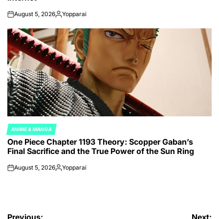
August 5, 2026
Yopparai
on
Posted
by
ANIME & MANGA
POSTED
One Piece Chapter 1193 Theory: Scopper Gaban’s
IN
Final Sacrifice and the True Power of the Sun Ring
August 5, 2026
Yopparai
on
Posted
by
Previous:
Next: