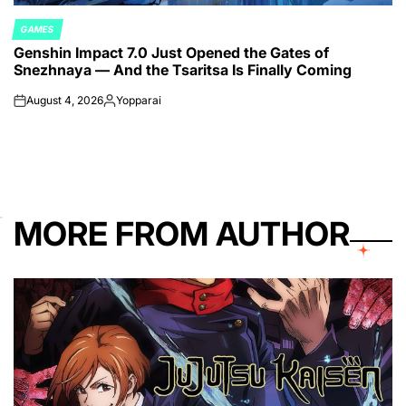
GAMES
POSTED
Genshin Impact 7.0 Just Opened the Gates of
IN
Snezhnaya — And the Tsaritsa Is Finally Coming
August 4, 2026
Yopparai
on
Posted
by
MORE FROM AUTHOR