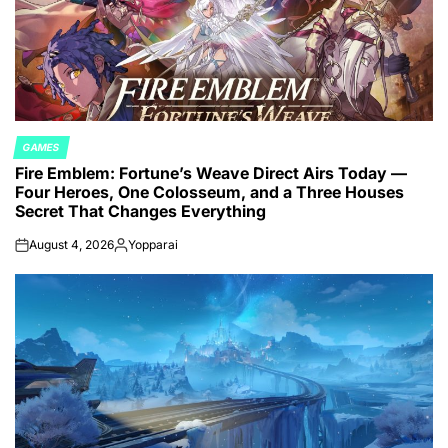
GAMES
POSTED
Fire Emblem: Fortune’s Weave Direct Airs Today —
IN
Four Heroes, One Colosseum, and a Three Houses
Secret That Changes Everything
August 4, 2026
Yopparai
on
Posted
by