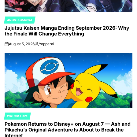
ANIME & MANGA
POSTED
Jujutsu Kaisen Manga Ending September 2026: Why
IN
the Finale Will Change Everything
August 5, 2026
Yopparai
on
Posted
by
POP CULTURE
POSTED
Pokemon Returns to Disney+ on August 7 — Ash and
IN
Pikachu’s Original Adventure Is About to Break the
Internet