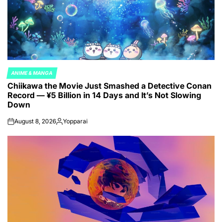
ANIME & MANGA
POSTED
Chiikawa the Movie Just Smashed a Detective Conan
IN
Record — ¥5 Billion in 14 Days and It’s Not Slowing
Down
August 8, 2026
Yopparai
on
Posted
by