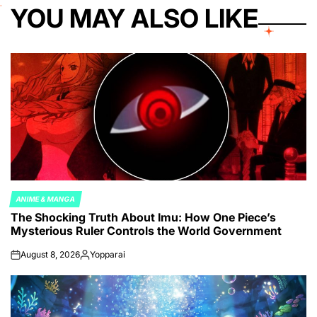
YOU MAY ALSO LIKE
ANIME & MANGA
POSTED
The Shocking Truth About Imu: How One Piece’s
IN
Mysterious Ruler Controls the World Government
August 8, 2026
Yopparai
on
Posted
by