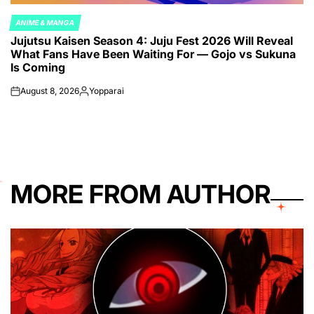
ANIME & MANGA
POSTED
Jujutsu Kaisen Season 4: Juju Fest 2026 Will Reveal
IN
What Fans Have Been Waiting For — Gojo vs Sukuna
Is Coming
August 8, 2026
Yopparai
on
Posted
by
MORE FROM AUTHOR