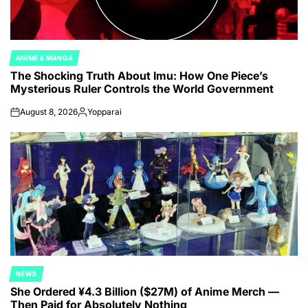
ANIME & MANGA
POSTED
The Shocking Truth About Imu: How One Piece’s
IN
Mysterious Ruler Controls the World Government
August 8, 2026
Yopparai
on
Posted
by
NEWS
POSTED
She Ordered ¥4.3 Billion ($27M) of Anime Merch —
IN
Then Paid for Absolutely Nothing