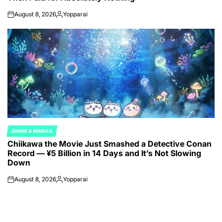
August 8, 2026
Yopparai
on
Posted
by
ANIME & MANGA
POSTED
Chiikawa the Movie Just Smashed a Detective Conan
IN
Record — ¥5 Billion in 14 Days and It’s Not Slowing
Down
August 8, 2026
Yopparai
on
Posted
by