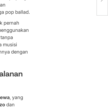
yan
dan
a pop ballad.
ak pernah
 menggunakan
 tanpa
a musisi
annya dengan
jalanan
eewa
, yang
zo
dan