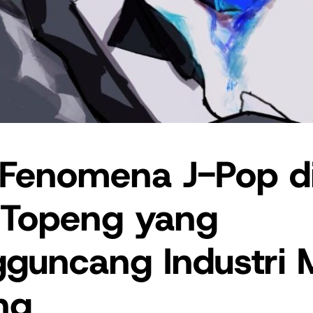
 Fenomena J-Pop d
k Topeng yang
guncang Industri 
ng