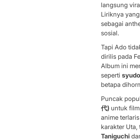
langsung vir
Liriknya yan
sebagai anth
sosial.
Tapi Ado tida
dirilis pada 
Album ini me
seperti
syud
betapa dihor
Puncak popul
代)
untuk fil
anime terlari
karakter Uta,
Taniguchi
da