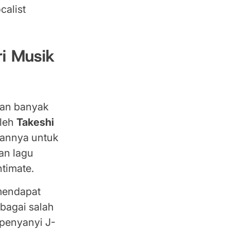
calist
ri Musik
ngan banyak
oleh
Takeshi
annya untuk
an lagu
timate.
 mendapat
bagai salah
 penyanyi J-