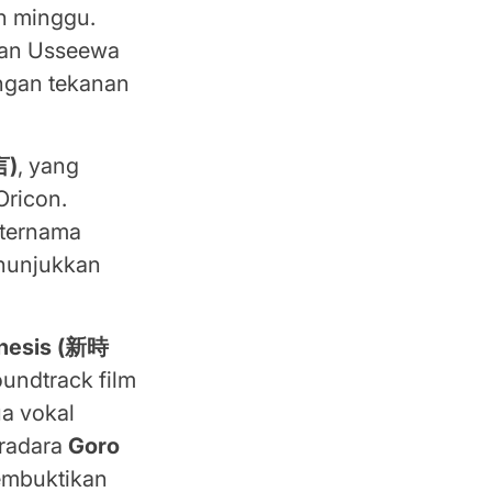
an minggu.
kan Usseewa
ngan tekanan
言)
, yang
Oricon.
 ternama
nunjukkan
nesis (新時
oundtrack film
ua vokal
tradara
Goro
embuktikan