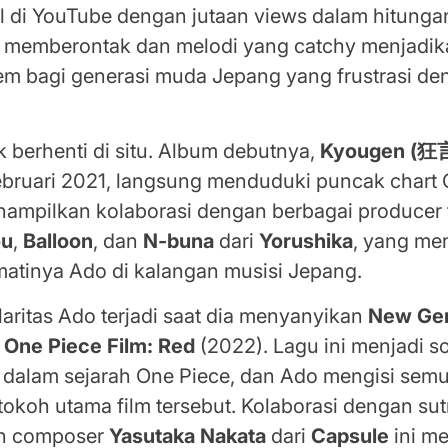
al di YouTube dengan jutaan views dalam hitung
g memberontak dan melodi yang catchy menjadi
em bagi generasi muda Jepang yang frustrasi de
k berhenti di situ. Album debutnya,
Kyougen (狂
Februari 2021, langsung menduduki puncak chart 
nampilkan kolaborasi dengan berbagai producer
ou
,
Balloon
, dan
N-buna
dari
Yorushika
, yang me
matinya Ado di kalangan musisi Jepang.
aritas Ado terjadi saat dia menyanyikan
New Ge
m
One Piece Film: Red
(2022). Lagu ini menjadi s
s dalam sejarah One Piece, dan Ado mengisi sem
 tokoh utama film tersebut. Kolaborasi dengan su
n composer
Yasutaka Nakata
dari
Capsule
ini m