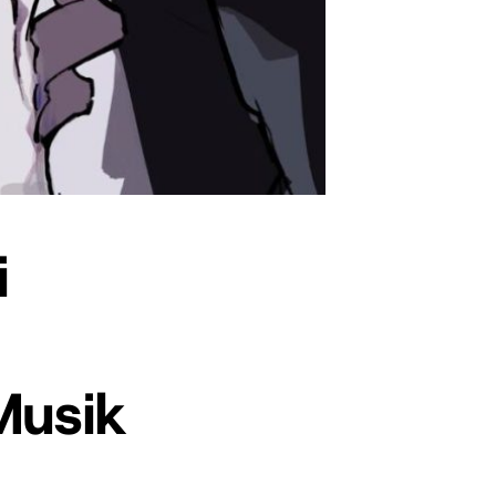
i
Musik