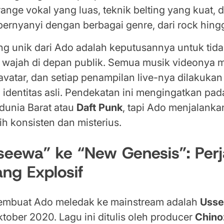
range vokal yang luas, teknik belting yang kuat, 
rnyanyi dengan berbagai genre, dari rock hingg
ing unik dari Ado adalah keputusannya untuk tid
wajah di depan publik. Semua musik videonya
avatar, dan setiap penampilan live-nya dilakukan
identitas asli. Pendekatan ini mengingatkan pad
 dunia Barat atau
Daft Punk
, tapi Ado menjalank
ih konsisten dan misterius.
seewa” ke “New Genesis”: Per
ang Explosif
embuat Ado meledak ke mainstream adalah
Uss
Oktober 2020. Lagu ini ditulis oleh producer
Chino