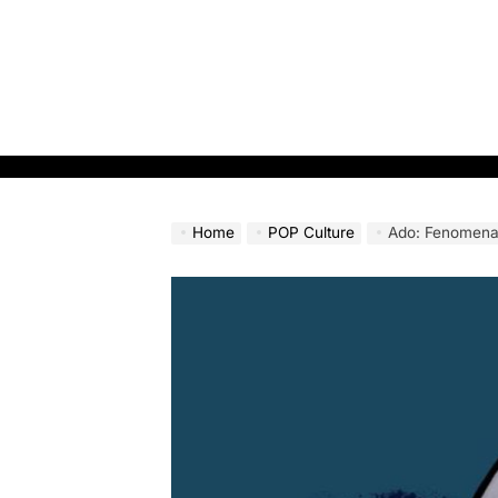
Skip
to
content
Home
POP Culture
Ado: Fenomena J