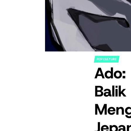
POP CULTURE
POSTED
Ado:
IN
Bali
Meng
Jepa