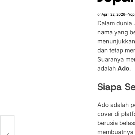
on
April 22, 2026
Yop
Dalam dunia 
nama yang ben
menunjukkan 
dan tetap men
Suaranya men
adalah
Ado
.
Siapa S
Ado adalah p
cover di plat
berusia bela
ei
,
membuatnya l