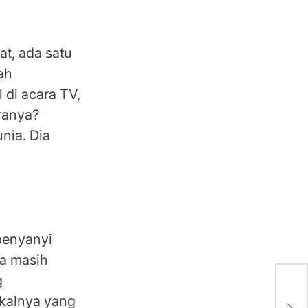
t, ada satu
ah
di acara TV,
aranya?
nia. Dia
penyanyi
ia masih
g
Kag
kalnya yang
Vir