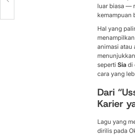
luar biasa — 
kemampuan be
Hal yang pal
menampilkan 
animasi atau 
menunjukkan 
seperti
Sia
di
cara yang leb
Dari “Us
Karier y
Lagu yang m
dirilis pada 