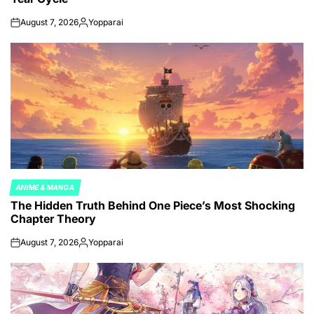
August 7, 2026
Yopparai
on
Posted
by
ANIME & MANGA
POSTED
The Hidden Truth Behind One Piece’s Most Shocking
IN
Chapter Theory
August 7, 2026
Yopparai
on
Posted
by