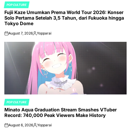
POP CULTURE
POSTED
Fujii Kaze Umumkan Prema World Tour 2026: Konser
IN
Solo Pertama Setelah 3,5 Tahun, dari Fukuoka hingga
Tokyo Dome
August 7, 2026
Yopparai
on
Posted
by
POP CULTURE
POSTED
Minato Aqua Graduation Stream Smashes VTuber
IN
Record: 740,000 Peak Viewers Make History
August 6, 2026
Yopparai
on
Posted