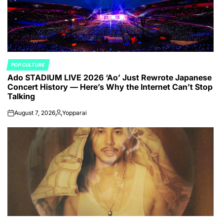
POP CULTURE
POSTED
Ado STADIUM LIVE 2026 ‘Ao’ Just Rewrote Japanese
IN
Concert History — Here’s Why the Internet Can’t Stop
Talking
August 7, 2026
Yopparai
on
Posted
by