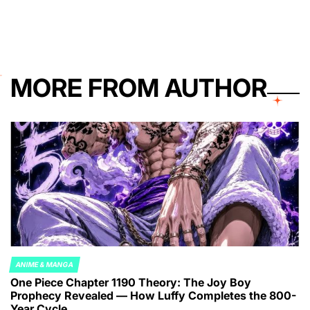
by
MORE FROM AUTHOR
ANIME & MANGA
POSTED
One Piece Chapter 1190 Theory: The Joy Boy
IN
Prophecy Revealed — How Luffy Completes the 800-
Year Cycle