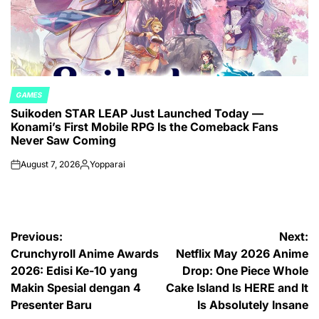
GAMES
POSTED
Suikoden STAR LEAP Just Launched Today —
IN
Konami’s First Mobile RPG Is the Comeback Fans
Never Saw Coming
August 7, 2026
Yopparai
on
Posted
by
Post
Previous:
Next:
Crunchyroll Anime Awards
Netflix May 2026 Anime
navigation
2026: Edisi Ke-10 yang
Drop: One Piece Whole
Makin Spesial dengan 4
Cake Island Is HERE and It
Presenter Baru
Is Absolutely Insane