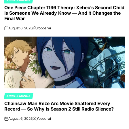
POSTED
One Piece Chapter 1196 Theory: Xebec’s Second Child
IN
Is Someone We Already Know — And It Changes the
Final War
August 6, 2026
Yopparai
on
Posted
by
ANIME & MANGA
POSTED
Chainsaw Man Reze Arc Movie Shattered Every
IN
Record — So Why Is Season 2 Still Radio Silence?
August 6, 2026
Yopparai
on
Posted
by