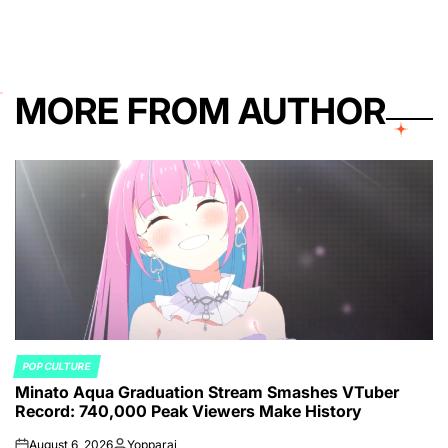
MORE FROM AUTHOR
POP CULTURE
POSTED
Minato Aqua Graduation Stream Smashes VTuber
IN
Record: 740,000 Peak Viewers Make History
August 6, 2026
Yopparai