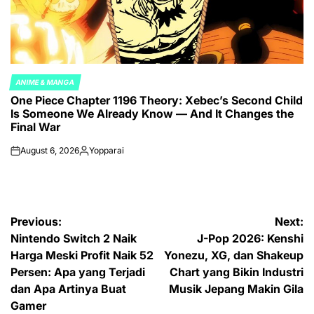
ANIME & MANGA
POSTED
One Piece Chapter 1196 Theory: Xebec’s Second Child
IN
Is Someone We Already Know — And It Changes the
Final War
August 6, 2026
Yopparai
on
Posted
by
Post
Previous:
Next:
Nintendo Switch 2 Naik
J-Pop 2026: Kenshi
navigation
Harga Meski Profit Naik 52
Yonezu, XG, dan Shakeup
Persen: Apa yang Terjadi
Chart yang Bikin Industri
dan Apa Artinya Buat
Musik Jepang Makin Gila
Gamer