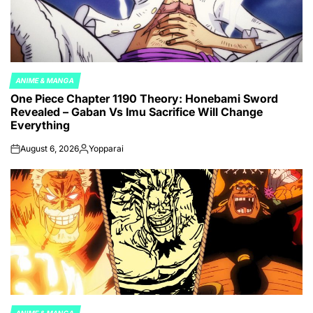
ANIME & MANGA
POSTED
One Piece Chapter 1190 Theory: Honebami Sword
IN
Revealed – Gaban Vs Imu Sacrifice Will Change
Everything
August 6, 2026
Yopparai
on
Posted
by
ANIME & MANGA