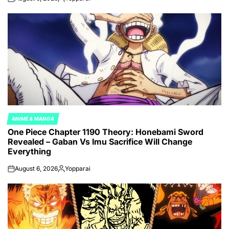
on
Posted
by
ANIME & MANGA
POSTED
One Piece Chapter 1190 Theory: Honebami Sword
IN
Revealed – Gaban Vs Imu Sacrifice Will Change
Everything
August 6, 2026
Yopparai
on
Posted
by