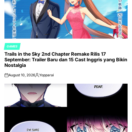
GAMES
POSTED
Trails in the Sky 2nd Chapter Remake Rilis 17
IN
September: Trailer Baru dan 15 Cast Inggris yang Bikin
Nostalgia
August 10, 2026
Yopparai
on
Posted
by