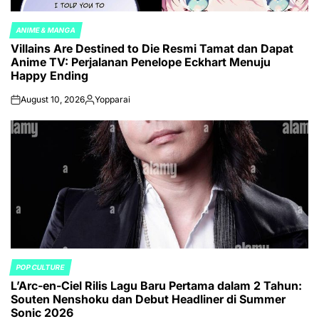
ANIME & MANGA
POSTED
Villains Are Destined to Die Resmi Tamat dan Dapat
IN
Anime TV: Perjalanan Penelope Eckhart Menuju
Happy Ending
August 10, 2026
Yopparai
on
Posted
by
POP CULTURE
POSTED
L’Arc-en-Ciel Rilis Lagu Baru Pertama dalam 2 Tahun:
IN
Souten Nenshoku dan Debut Headliner di Summer
Sonic 2026