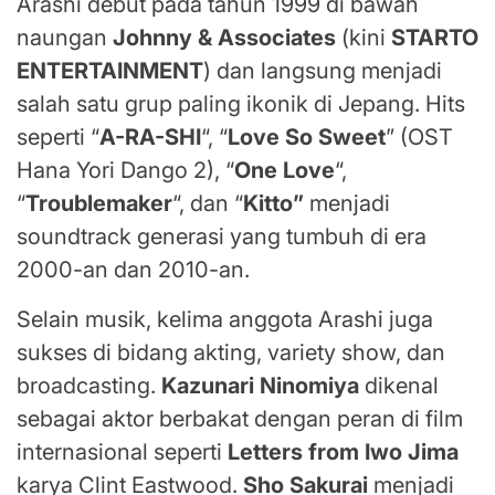
Arashi debut pada tahun 1999 di bawah
naungan
Johnny & Associates
(kini
STARTO
ENTERTAINMENT
) dan langsung menjadi
salah satu grup paling ikonik di Jepang. Hits
seperti “
A-RA-SHI
“, “
Love So Sweet
” (OST
Hana Yori Dango 2), “
One Love
“,
“
Troublemaker
“, dan “
Kitto”
menjadi
soundtrack generasi yang tumbuh di era
2000-an dan 2010-an.
Selain musik, kelima anggota Arashi juga
sukses di bidang akting, variety show, dan
broadcasting.
Kazunari Ninomiya
dikenal
sebagai aktor berbakat dengan peran di film
internasional seperti
Letters from Iwo Jima
karya Clint Eastwood.
Sho Sakurai
menjadi