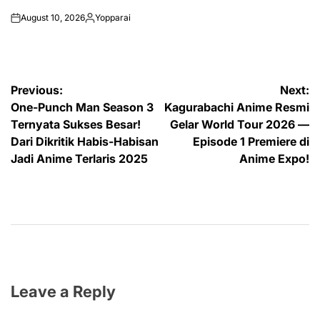
August 10, 2026
Yopparai
on
Posted
by
Post
Previous:
Next:
One-Punch Man Season 3
Kagurabachi Anime Resmi
navigation
Ternyata Sukses Besar!
Gelar World Tour 2026 —
Dari Dikritik Habis-Habisan
Episode 1 Premiere di
Jadi Anime Terlaris 2025
Anime Expo!
Leave a Reply