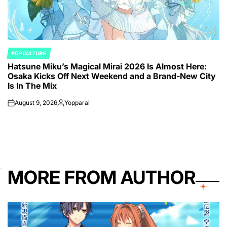
POP CULTURE
POSTED
Hatsune Miku’s Magical Mirai 2026 Is Almost Here:
IN
Osaka Kicks Off Next Weekend and a Brand-New City
Is In The Mix
August 9, 2026
Yopparai
on
Posted
by
MORE FROM AUTHOR