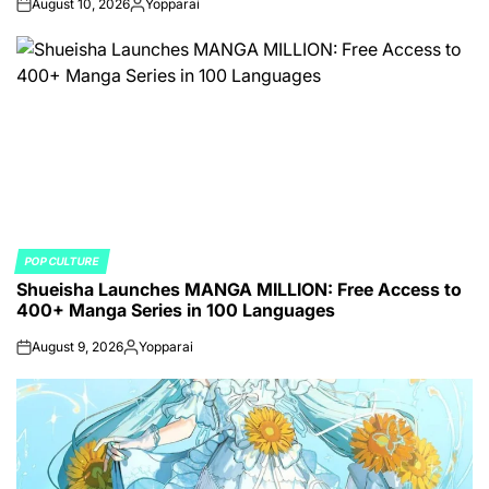
August 10, 2026
Yopparai
on
Posted
by
POP CULTURE
POSTED
Shueisha Launches MANGA MILLION: Free Access to
IN
400+ Manga Series in 100 Languages
August 9, 2026
Yopparai
on
Posted
by