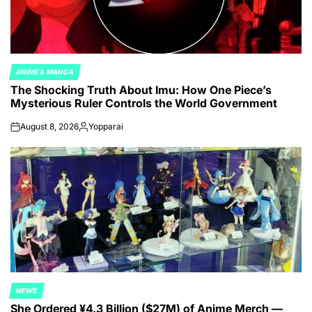
ANIME & MANGA
POSTED
The Shocking Truth About Imu: How One Piece’s
IN
Mysterious Ruler Controls the World Government
August 8, 2026
Yopparai
on
Posted
by
NEWS
POSTED
She Ordered ¥4.3 Billion ($27M) of Anime Merch —
IN