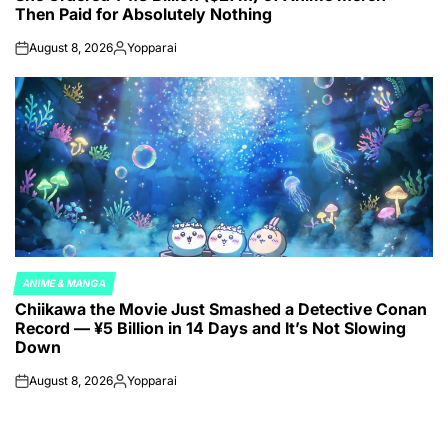
Then Paid for Absolutely Nothing
August 8, 2026
Yopparai
on
Posted
by
ANIME & MANGA
POSTED
Chiikawa the Movie Just Smashed a Detective Conan
IN
Record — ¥5 Billion in 14 Days and It’s Not Slowing
Down
August 8, 2026
Yopparai
on
Posted
by