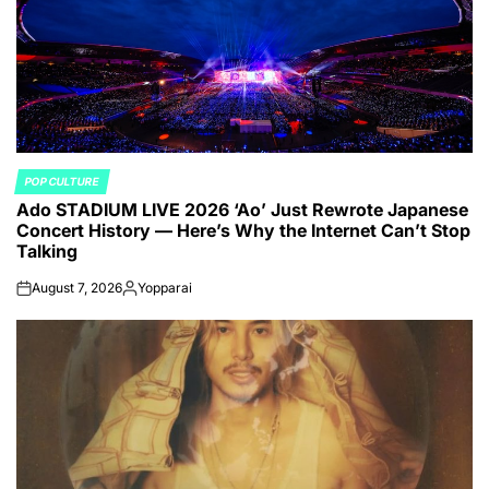
POP CULTURE
POSTED
Ado STADIUM LIVE 2026 ‘Ao’ Just Rewrote Japanese
IN
Concert History — Here’s Why the Internet Can’t Stop
Talking
August 7, 2026
Yopparai
on
Posted
by