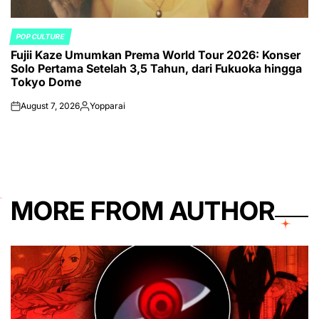
POP CULTURE
POSTED
Fujii Kaze Umumkan Prema World Tour 2026: Konser
IN
Solo Pertama Setelah 3,5 Tahun, dari Fukuoka hingga
Tokyo Dome
August 7, 2026
Yopparai
on
Posted
by
MORE FROM AUTHOR