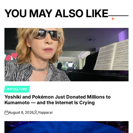
YOU MAY ALSO LIKE
POP CULTURE
POSTED
Yoshiki and Pokémon Just Donated Millions to
IN
Kumamoto — and the Internet Is Crying
August 8, 2026
Yopparai
on
Posted
by