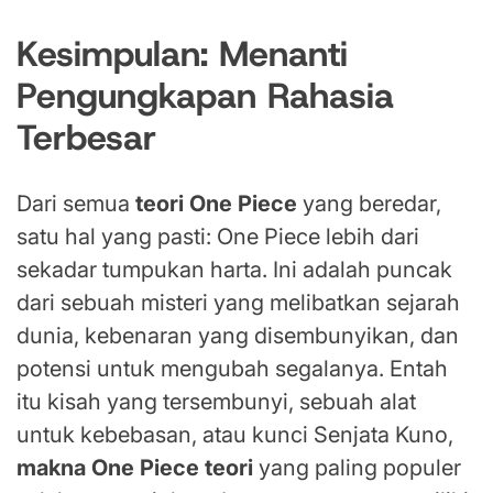
Kesimpulan: Menanti
Pengungkapan Rahasia
Terbesar
Dari semua
teori One Piece
yang beredar,
satu hal yang pasti: One Piece lebih dari
sekadar tumpukan harta. Ini adalah puncak
dari sebuah misteri yang melibatkan sejarah
dunia, kebenaran yang disembunyikan, dan
potensi untuk mengubah segalanya. Entah
itu kisah yang tersembunyi, sebuah alat
untuk kebebasan, atau kunci Senjata Kuno,
makna One Piece teori
yang paling populer