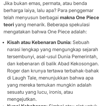
Jika bukan emas, permata, atau benda
berharga laiya, lalu apa? Para penggemar
telah menyusun berbagai
makna One Piece
teori
yang menarik. Beberapa spekulasi
mengatakan bahwa One Piece adalah:
Kisah atau Kebenaran Dunia:
Sebuah
narasi lengkap yang mengungkap sejarah
tersembunyi, asal-usul Dunia Pemerintah,
dan kebenaran di balik Abad Kekosongan.
Roger dan krunya tertawa terbahak-bahak
di Laugh Tale, menunjukkan bahwa apa
yang mereka temukan mungkin adalah
sesuatu yang lucu, ironis, atau
mengejutkan.