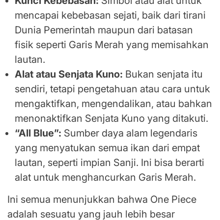
Kunci Kebebasan:
Simbol atau alat untuk
mencapai kebebasan sejati, baik dari tirani
Dunia Pemerintah maupun dari batasan
fisik seperti Garis Merah yang memisahkan
lautan.
Alat atau Senjata Kuno:
Bukan senjata itu
sendiri, tetapi pengetahuan atau cara untuk
mengaktifkan, mengendalikan, atau bahkan
menonaktifkan Senjata Kuno yang ditakuti.
“All Blue”:
Sumber daya alam legendaris
yang menyatukan semua ikan dari empat
lautan, seperti impian Sanji. Ini bisa berarti
alat untuk menghancurkan Garis Merah.
Ini semua menunjukkan bahwa One Piece
adalah sesuatu yang jauh lebih besar