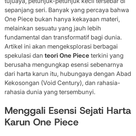
tujuaya, petunjuk-petunjuk kecil tersebar di
sepanjang seri. Banyak yang percaya bahwa
One Piece bukan hanya kekayaan materi,
melainkan sesuatu yang jauh lebih
fundamental dan transformatif bagi dunia.
Artikel ini akan mengeksplorasi berbagai
spekulasi dan
teori One Piece
terkini yang
berusaha mengungkap esensi sebenarnya
dari harta karun itu, hubungaya dengan Abad
Kekosongan (Void Century), dan rahasia-
rahasia dunia yang tersembunyi.
Menggali Esensi Sejati Harta
Karun One Piece