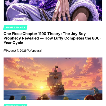
ANIME & MANGA
POSTED
One Piece Chapter 1190 Theory: The Joy Boy
IN
Prophecy Revealed — How Luffy Completes the 800-
Year Cycle
August 7, 2026
Yopparai
on
Posted
by