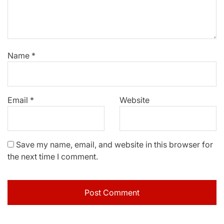
Name
*
Email
*
Website
Save my name, email, and website in this browser for
the next time I comment.