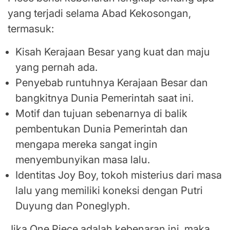
yang terjadi selama Abad Kekosongan,
termasuk:
Kisah Kerajaan Besar yang kuat dan maju
yang pernah ada.
Penyebab runtuhnya Kerajaan Besar dan
bangkitnya Dunia Pemerintah saat ini.
Motif dan tujuan sebenarnya di balik
pembentukan Dunia Pemerintah dan
mengapa mereka sangat ingin
menyembunyikan masa lalu.
Identitas Joy Boy, tokoh misterius dari masa
lalu yang memiliki koneksi dengan Putri
Duyung dan Poneglyph.
Jika One Piece adalah kebenaran ini, maka