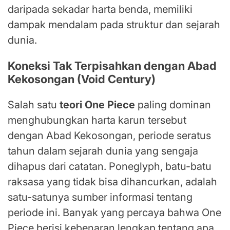
daripada sekadar harta benda, memiliki
dampak mendalam pada struktur dan sejarah
dunia.
Koneksi Tak Terpisahkan dengan Abad
Kekosongan (Void Century)
Salah satu
teori One Piece
paling dominan
menghubungkan harta karun tersebut
dengan Abad Kekosongan, periode seratus
tahun dalam sejarah dunia yang sengaja
dihapus dari catatan. Poneglyph, batu-batu
raksasa yang tidak bisa dihancurkan, adalah
satu-satunya sumber informasi tentang
periode ini. Banyak yang percaya bahwa One
Piece berisi kebenaran lengkap tentang apa