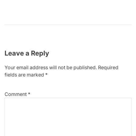
Leave a Reply
Your email address will not be published.
Required
fields are marked
*
Comment
*