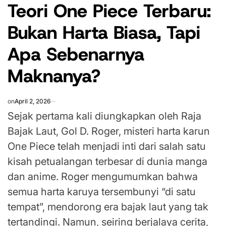
Teori One Piece Terbaru:
IN
Bukan Harta Biasa, Tapi
Apa Sebenarnya
Maknanya?
on
April 2, 2026
Sejak pertama kali diungkapkan oleh Raja
Bajak Laut, Gol D. Roger, misteri harta karun
One Piece telah menjadi inti dari salah satu
kisah petualangan terbesar di dunia manga
dan anime. Roger mengumumkan bahwa
semua harta karuya tersembunyi “di satu
tempat”, mendorong era bajak laut yang tak
tertandingi. Namun, seiring berjalaya cerita,