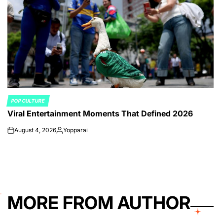
POP CULTURE
POSTED
Viral Entertainment Moments That Defined 2026
IN
August 4, 2026
Yopparai
on
Posted
by
MORE FROM AUTHOR