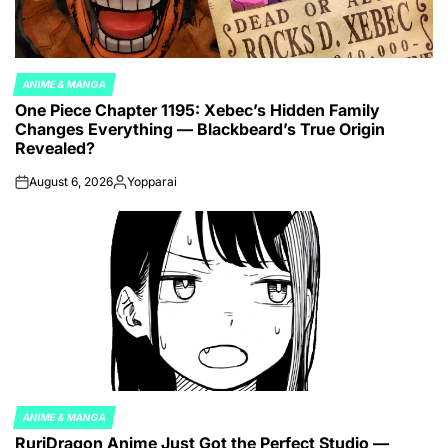
ANIME & MANGA
POSTED
One Piece Chapter 1195: Xebec’s Hidden Family
IN
Changes Everything — Blackbeard’s True Origin
Revealed?
August 6, 2026
Yopparai
on
Posted
by
ANIME & MANGA
POSTED
RuriDragon Anime Just Got the Perfect Studio —
IN