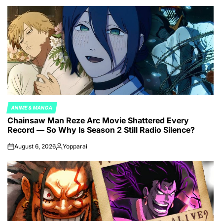
ANIME & MANGA
POSTED
Chainsaw Man Reze Arc Movie Shattered Every
IN
Record — So Why Is Season 2 Still Radio Silence?
August 6, 2026
Yopparai
on
Posted
by