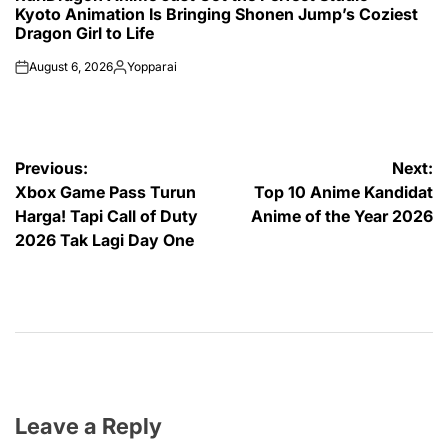
Kyoto Animation Is Bringing Shonen Jump’s Coziest
Dragon Girl to Life
August 6, 2026
Yopparai
on
Posted
by
Post
Previous:
Next:
Xbox Game Pass Turun
Top 10 Anime Kandidat
navigation
Harga! Tapi Call of Duty
Anime of the Year 2026
2026 Tak Lagi Day One
Leave a Reply