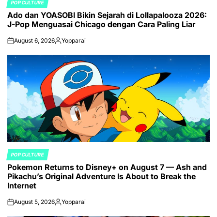
POP CULTURE
POSTED
Ado dan YOASOBI Bikin Sejarah di Lollapalooza 2026:
IN
J-Pop Menguasai Chicago dengan Cara Paling Liar
August 6, 2026
Yopparai
on
Posted
by
POP CULTURE
POSTED
Pokemon Returns to Disney+ on August 7 — Ash and
IN
Pikachu’s Original Adventure Is About to Break the
Internet
August 5, 2026
Yopparai
on
Posted
by