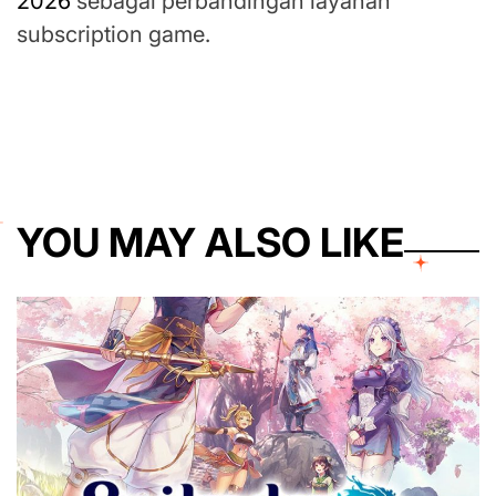
2026
sebagai perbandingan layanan
subscription game.
YOU MAY ALSO LIKE