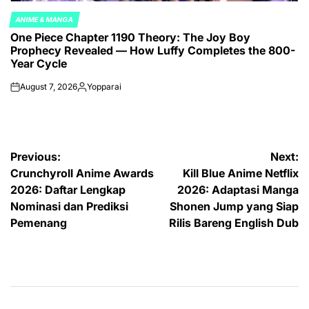
ANIME & MANGA
POSTED
One Piece Chapter 1190 Theory: The Joy Boy
IN
Prophecy Revealed — How Luffy Completes the 800-
Year Cycle
August 7, 2026
Yopparai
on
Posted
by
Post
Previous:
Next:
Crunchyroll Anime Awards
Kill Blue Anime Netflix
navigation
2026: Daftar Lengkap
2026: Adaptasi Manga
Nominasi dan Prediksi
Shonen Jump yang Siap
Pemenang
Rilis Bareng English Dub