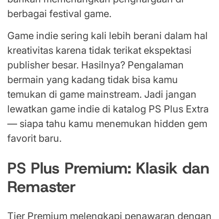
berbagai festival game.
Game indie sering kali lebih berani dalam hal
kreativitas karena tidak terikat ekspektasi
publisher besar. Hasilnya? Pengalaman
bermain yang kadang tidak bisa kamu
temukan di game mainstream. Jadi jangan
lewatkan game indie di katalog PS Plus Extra
— siapa tahu kamu menemukan hidden gem
favorit baru.
PS Plus Premium: Klasik dan
Remaster
Tier Premium melengkapi penawaran dengan