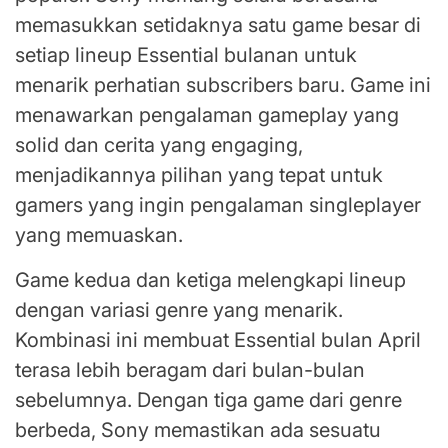
memasukkan setidaknya satu game besar di
setiap lineup Essential bulanan untuk
menarik perhatian subscribers baru. Game ini
menawarkan pengalaman gameplay yang
solid dan cerita yang engaging,
menjadikannya pilihan yang tepat untuk
gamers yang ingin pengalaman singleplayer
yang memuaskan.
Game kedua dan ketiga melengkapi lineup
dengan variasi genre yang menarik.
Kombinasi ini membuat Essential bulan April
terasa lebih beragam dari bulan-bulan
sebelumnya. Dengan tiga game dari genre
berbeda, Sony memastikan ada sesuatu