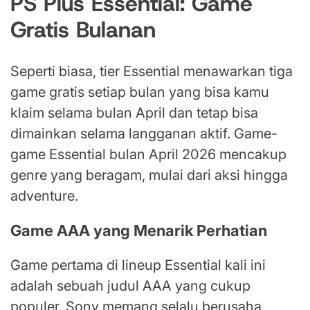
PS Plus Essential: Game
Gratis Bulanan
Seperti biasa, tier Essential menawarkan tiga
game gratis setiap bulan yang bisa kamu
klaim selama bulan April dan tetap bisa
dimainkan selama langganan aktif. Game-
game Essential bulan April 2026 mencakup
genre yang beragam, mulai dari aksi hingga
adventure.
Game AAA yang Menarik Perhatian
Game pertama di lineup Essential kali ini
adalah sebuah judul AAA yang cukup
populer. Sony memang selalu berusaha