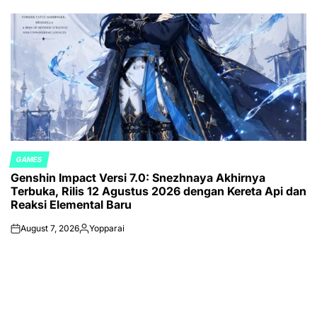
by
GAMES
POSTED
Genshin Impact Versi 7.0: Snezhnaya Akhirnya
IN
Terbuka, Rilis 12 Agustus 2026 dengan Kereta Api dan
Reaksi Elemental Baru
August 7, 2026
Yopparai
on
Posted
by