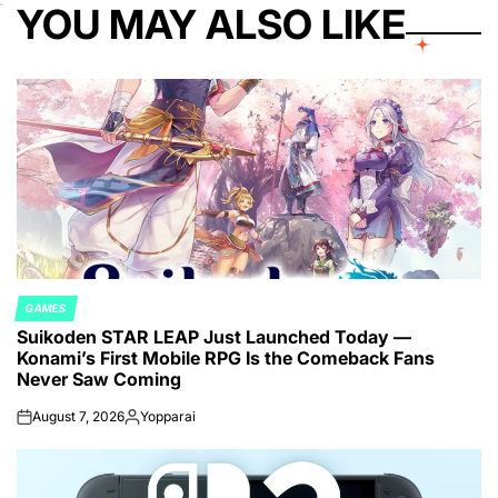
YOU MAY ALSO LIKE
GAMES
POSTED
Suikoden STAR LEAP Just Launched Today —
IN
Konami’s First Mobile RPG Is the Comeback Fans
Never Saw Coming
August 7, 2026
Yopparai
on
Posted
by