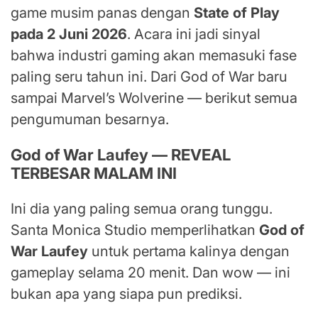
game musim panas dengan
State of Play
pada 2 Juni 2026
. Acara ini jadi sinyal
bahwa industri gaming akan memasuki fase
paling seru tahun ini. Dari God of War baru
sampai Marvel’s Wolverine — berikut semua
pengumuman besarnya.
God of War Laufey — REVEAL
TERBESAR MALAM INI
Ini dia yang paling semua orang tunggu.
Santa Monica Studio memperlihatkan
God of
War Laufey
untuk pertama kalinya dengan
gameplay selama 20 menit. Dan wow — ini
bukan apa yang siapa pun prediksi.