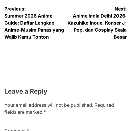
Post
Previous:
Next:
Summer 2026 Anime
Anime India Delhi 2026:
navigation
Guide: Daftar Lengkap
Kazuhiko Inoue, Konser J-
Anime-Musim Panas yang
Pop, dan Cosplay Skala
Wajib Kamu Tonton
Besar
Leave a Reply
Your email address will not be published.
Required
fields are marked
*
Comment
*