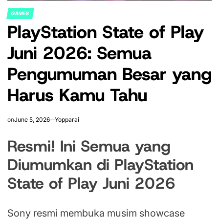
GAMES
POSTED
PlayStation State of Play
IN
Juni 2026: Semua
Pengumuman Besar yang
Harus Kamu Tahu
on
June 5, 2026
Yopparai
Resmi! Ini Semua yang
Diumumkan di PlayStation
State of Play Juni 2026
Sony resmi membuka musim showcase