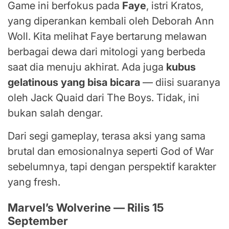
Game ini berfokus pada
Faye
, istri Kratos,
yang diperankan kembali oleh Deborah Ann
Woll. Kita melihat Faye bertarung melawan
berbagai dewa dari mitologi yang berbeda
saat dia menuju akhirat. Ada juga
kubus
gelatinous yang bisa bicara
— diisi suaranya
oleh Jack Quaid dari The Boys. Tidak, ini
bukan salah dengar.
Dari segi gameplay, terasa aksi yang sama
brutal dan emosionalnya seperti God of War
sebelumnya, tapi dengan perspektif karakter
yang fresh.
Marvel’s Wolverine — Rilis 15
September