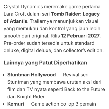
Crystal Dynamics meremake game pertama
Lara Croft dalam seri
Tomb Raider: Legacy
of Atlantis
. Trailernya menunjukkan visual
yang memukau dan kontrol yang jauh lebih
smooth dari original. Rilis
12 Februari 2027
.
Pre-order sudah tersedia untuk standard,
deluxe, digital deluxe, dan collector’s edition.
Lainnya yang Patut Diperhatikan
Stuntman Hollywood
— Revival seri
Stuntman yang membawa urutan aksi dari
film dan TV nyata seperti Back to the Future
dan Knight Rider
Kemuri
— Game action co-op 3 pemain