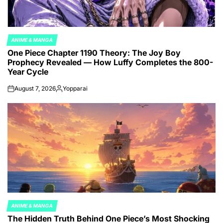
ANIME & MANGA
POSTED
One Piece Chapter 1190 Theory: The Joy Boy
IN
Prophecy Revealed — How Luffy Completes the 800-
Year Cycle
August 7, 2026
Yopparai
on
Posted
by
ANIME & MANGA
POSTED
The Hidden Truth Behind One Piece’s Most Shocking
IN