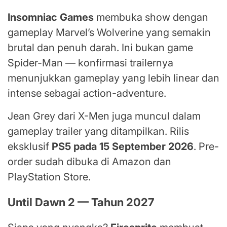
Insomniac Games
membuka show dengan
gameplay Marvel’s Wolverine yang semakin
brutal dan penuh darah. Ini bukan game
Spider-Man — konfirmasi trailernya
menunjukkan gameplay yang lebih linear dan
intense sebagai action-adventure.
Jean Grey dari X-Men juga muncul dalam
gameplay trailer yang ditampilkan. Rilis
eksklusif
PS5 pada 15 September 2026
. Pre-
order sudah dibuka di Amazon dan
PlayStation Store.
Until Dawn 2 — Tahun 2027