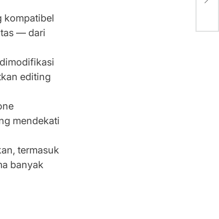
Bik
 kompatibel
itas — dari
dimodifikasi
tkan editing
tone
ang mendekati
kan, termasuk
ama banyak