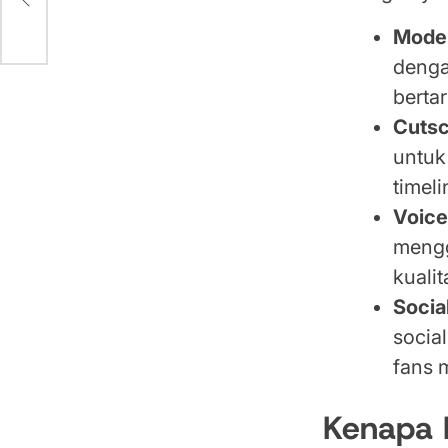
Model
denga
bertar
Cuts
untuk
timeli
Voice
mengg
kualit
Socia
socia
fans 
Kenapa F