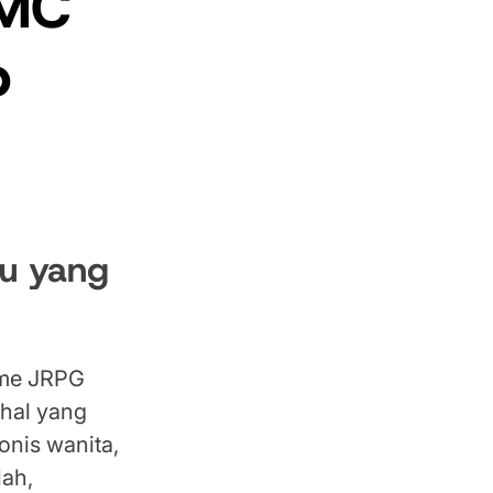
 MC
p
tu yang
ame JRPG
 hal yang
onis wanita,
Nah,