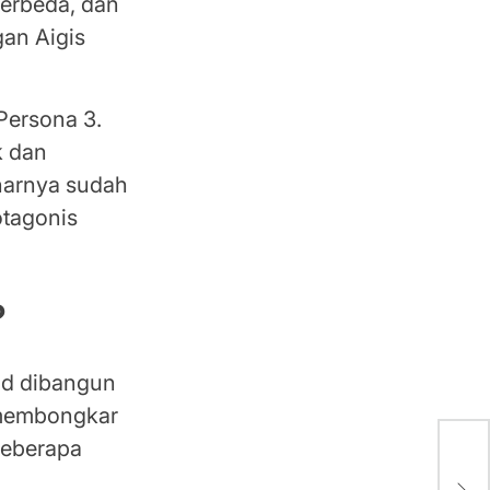
 berbeda, dan
gan Aigis
 Persona 3.
k dan
enarnya sudah
otagonis
?
ad dibangun
 membongkar
beberapa
BE:
SB1