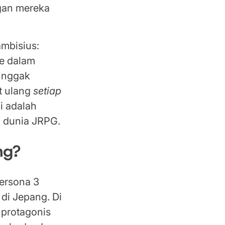
gan mereka
mbisius:
ke dalam
a nggak
t ulang
setiap
i adalah
i dunia JRPG.
ng?
Persona 3
 di Jepang. Di
 protagonis