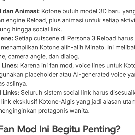
 dan Animasi:
Kotone butuh model 3D baru yang
n engine Reload, plus animasi untuk setiap aktiv
ung hingga social link.
cene:
Setiap cutscene di Persona 3 Reload harus 
 menampilkan Kotone alih-alih Minato. Ini meliba
ne, camera angle, dan dialog.
 Lines:
Karena ini fan mod, voice lines untuk Ko
unakan placeholder atau AI-generated voice y
as aslinya.
l Links:
Seluruh sistem social link harus disesuai
l link eksklusif Kotone-Aigis yang jadi alasan ut
menginginkan protagonis wanita.
an Mod Ini Begitu Penting?