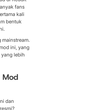
Banyak fans
ertama kali
am bentuk
ni.
g mainstream.
mod ini, yang
 yang lebih
n Mod
ini dan
resmi?