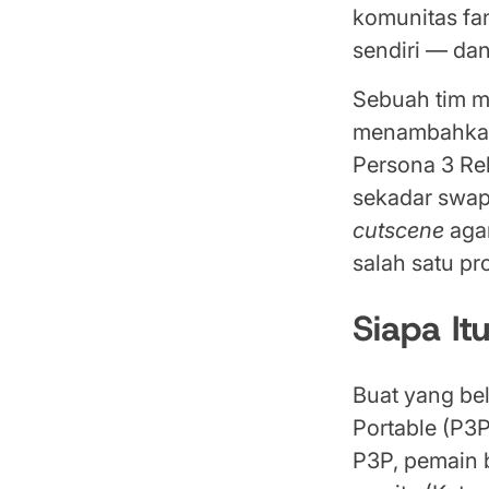
komunitas fa
sendiri — da
Sebuah tim m
menambahkan 
Persona 3 Re
sekadar swap
cutscene
agar
salah satu p
Siapa It
Buat yang bel
Portable (P3P
P3P, pemain b