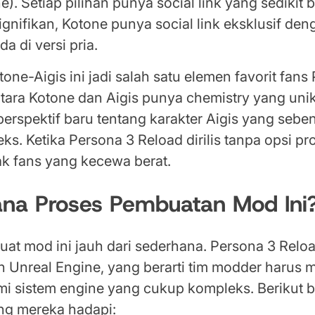
e). Setiap pilihan punya social link yang sedikit
ignifikan, Kotone punya social link eksklusif den
a di versi pria.
tone-Aigis ini jadi salah satu elemen favorit fans
ara Kotone dan Aigis punya chemistry yang uni
erspektif baru tentang karakter Aigis yang seb
s. Ketika Persona 3 Reload dirilis tanpa opsi pr
ak fans yang kecewa berat.
na Proses Pembuatan Mod Ini
at mod ini jauh dari sederhana. Persona 3 Relo
Unreal Engine, yang berarti tim modder harus
 sistem engine yang cukup kompleks. Berikut 
ng mereka hadapi: