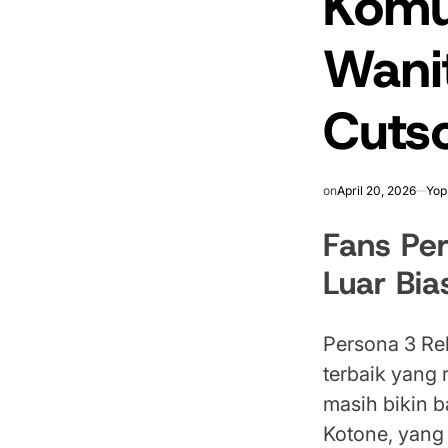
Komu
Wani
Cuts
on
April 20, 2026
Yop
Fans Pe
Luar Bia
Persona 3 Re
terbaik yang 
masih bikin 
Kotone, yang 