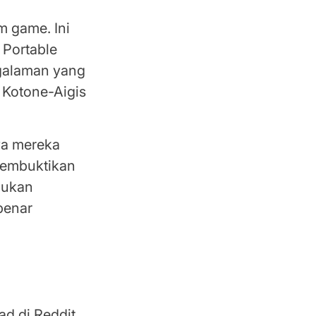
m game. Ini
 Portable
galaman yang
 Kotone-Aigis
wa mereka
 membuktikan
bukan
benar
ad di Reddit