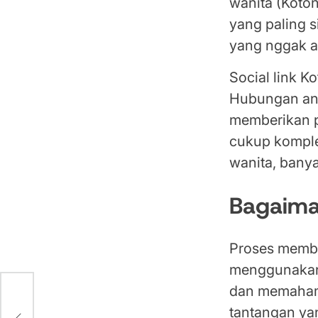
wanita (Koton
yang paling s
yang nggak ad
Social link Ko
Hubungan ant
memberikan p
cukup komplek
wanita, bany
Bagaima
Proses membu
menggunakan 
dan memahami
nt
tantangan ya
aru