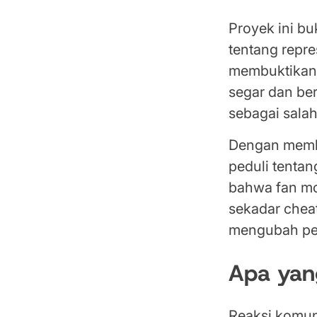
Proyek ini b
tentang repr
membuktikan 
segar dan be
sebagai salah 
Dengan memb
peduli tentan
bahwa fan mo
sekadar chea
mengubah pe
Apa yan
Reaksi komuni