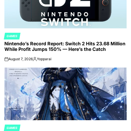
GAMES
POSTED
Nintendo’s Record Report: Switch 2 Hits 23.68 Million
IN
While Profit Jumps 150% — Here’s the Catch
August 7, 2026
Yopparai
on
Posted
by
GAMES
POSTED