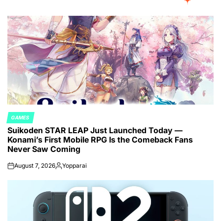
GAMES
POSTED
Suikoden STAR LEAP Just Launched Today —
IN
Konami’s First Mobile RPG Is the Comeback Fans
Never Saw Coming
August 7, 2026
Yopparai
on
Posted
by