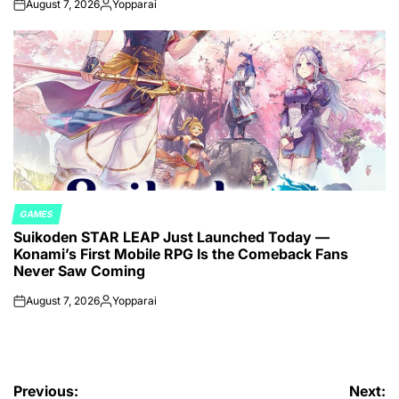
August 7, 2026
Yopparai
on
Posted
by
GAMES
POSTED
Suikoden STAR LEAP Just Launched Today —
IN
Konami’s First Mobile RPG Is the Comeback Fans
Never Saw Coming
August 7, 2026
Yopparai
on
Posted
by
Post
Previous:
Next: