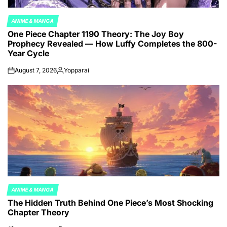
ANIME & MANGA
POSTED
One Piece Chapter 1190 Theory: The Joy Boy
IN
Prophecy Revealed — How Luffy Completes the 800-
Year Cycle
August 7, 2026
Yopparai
on
Posted
by
ANIME & MANGA
POSTED
The Hidden Truth Behind One Piece’s Most Shocking
IN
Chapter Theory