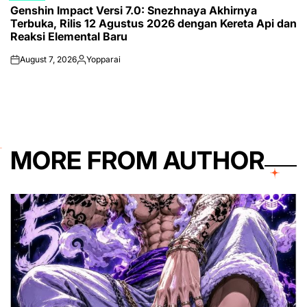
Genshin Impact Versi 7.0: Snezhnaya Akhirnya
IN
Terbuka, Rilis 12 Agustus 2026 dengan Kereta Api dan
Reaksi Elemental Baru
August 7, 2026
Yopparai
on
Posted
by
MORE FROM AUTHOR