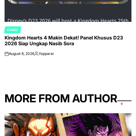
GAMES
POSTED
Kingdom Hearts 4 Makin Dekat! Panel Khusus D23
IN
2026 Siap Ungkap Nasib Sora
August 6, 2026
Yopparai
on
Posted
by
MORE FROM AUTHOR