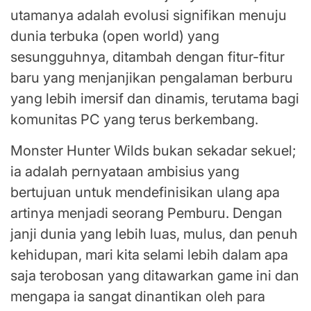
utamanya adalah evolusi signifikan menuju
dunia terbuka (open world) yang
sesungguhnya, ditambah dengan fitur-fitur
baru yang menjanjikan pengalaman berburu
yang lebih imersif dan dinamis, terutama bagi
komunitas PC yang terus berkembang.
Monster Hunter Wilds bukan sekadar sekuel;
ia adalah pernyataan ambisius yang
bertujuan untuk mendefinisikan ulang apa
artinya menjadi seorang Pemburu. Dengan
janji dunia yang lebih luas, mulus, dan penuh
kehidupan, mari kita selami lebih dalam apa
saja terobosan yang ditawarkan game ini dan
mengapa ia sangat dinantikan oleh para