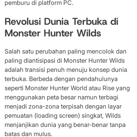
pemburu di platform PC.
Revolusi Dunia Terbuka di
Monster Hunter Wilds
Salah satu perubahan paling mencolok dan
paling diantisipasi di Monster Hunter Wilds
adalah transisi penuh menuju konsep dunia
terbuka. Berbeda dengan pendahulunya
seperti Monster Hunter World atau Rise yang
menggunakan peta besar namun terbagi
menjadi zona-zona terpisah dengan layar
pemuatan (loading screen) singkat, Wilds
menjanjikan dunia yang benar-benar tanpa
batas dan mulus.