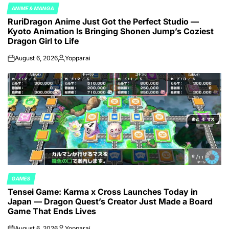
ANIME & MANGA
POSTED
RuriDragon Anime Just Got the Perfect Studio —
IN
Kyoto Animation Is Bringing Shonen Jump’s Coziest
Dragon Girl to Life
August 6, 2026
Yopparai
on
Posted
by
GAMES
POSTED
Tensei Game: Karma x Cross Launches Today in
IN
Japan — Dragon Quest’s Creator Just Made a Board
Game That Ends Lives
August 6, 2026
Yopparai