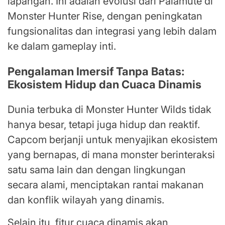
lapangan. Ini adalah evolusi dari Palamute di
Monster Hunter Rise, dengan peningkatan
fungsionalitas dan integrasi yang lebih dalam
ke dalam gameplay inti.
Pengalaman Imersif Tanpa Batas:
Ekosistem Hidup dan Cuaca Dinamis
Dunia terbuka di Monster Hunter Wilds tidak
hanya besar, tetapi juga hidup dan reaktif.
Capcom berjanji untuk menyajikan ekosistem
yang bernapas, di mana monster berinteraksi
satu sama lain dan dengan lingkungan
secara alami, menciptakan rantai makanan
dan konflik wilayah yang dinamis.
Selain itu, fitur cuaca dinamis akan