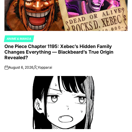
ANIME & MANGA
POSTED
One Piece Chapter 1195: Xebec’s Hidden Family
IN
Changes Everything — Blackbeard’s True Origin
Revealed?
August 6, 2026
Yopparai
on
Posted
by