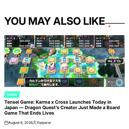
YOU MAY ALSO LIKE
GAMES
POSTED
Tensei Game: Karma x Cross Launches Today in
IN
Japan — Dragon Quest’s Creator Just Made a Board
Game That Ends Lives
August 6, 2026
Yopparai
on
Posted