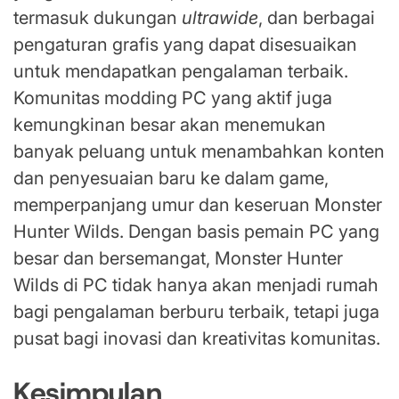
termasuk dukungan
ultrawide
, dan berbagai
pengaturan grafis yang dapat disesuaikan
untuk mendapatkan pengalaman terbaik.
Komunitas modding PC yang aktif juga
kemungkinan besar akan menemukan
banyak peluang untuk menambahkan konten
dan penyesuaian baru ke dalam game,
memperpanjang umur dan keseruan Monster
Hunter Wilds. Dengan basis pemain PC yang
besar dan bersemangat, Monster Hunter
Wilds di PC tidak hanya akan menjadi rumah
bagi pengalaman berburu terbaik, tetapi juga
pusat bagi inovasi dan kreativitas komunitas.
Kesimpulan