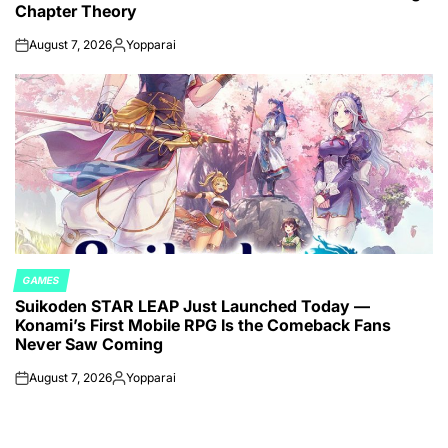
Chapter Theory
August 7, 2026
Yopparai
on
Posted
by
GAMES
POSTED
Suikoden STAR LEAP Just Launched Today —
IN
Konami’s First Mobile RPG Is the Comeback Fans
Never Saw Coming
August 7, 2026
Yopparai
on
Posted
by