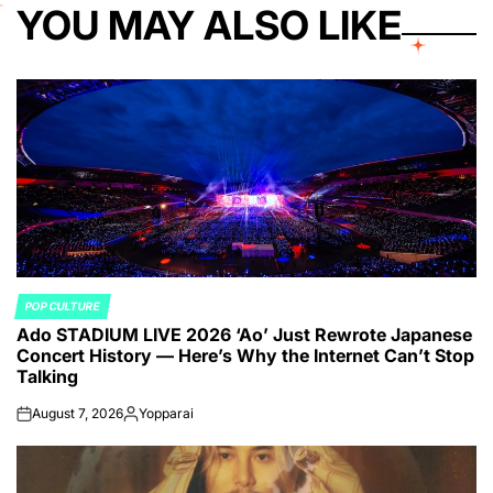
YOU MAY ALSO LIKE
POP CULTURE
POSTED
Ado STADIUM LIVE 2026 ‘Ao’ Just Rewrote Japanese
IN
Concert History — Here’s Why the Internet Can’t Stop
Talking
August 7, 2026
Yopparai
on
Posted
by