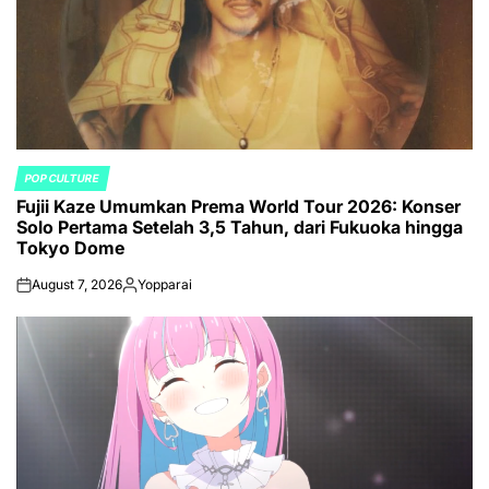
POP CULTURE
POSTED
Fujii Kaze Umumkan Prema World Tour 2026: Konser
IN
Solo Pertama Setelah 3,5 Tahun, dari Fukuoka hingga
Tokyo Dome
August 7, 2026
Yopparai
on
Posted
by