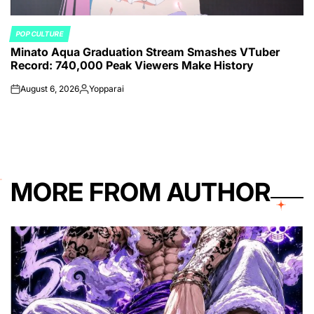
POP CULTURE
POSTED
Minato Aqua Graduation Stream Smashes VTuber
IN
Record: 740,000 Peak Viewers Make History
August 6, 2026
Yopparai
on
Posted
by
MORE FROM AUTHOR