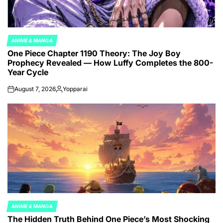
ANIME & MANGA
POSTED
One Piece Chapter 1190 Theory: The Joy Boy
IN
Prophecy Revealed — How Luffy Completes the 800-
Year Cycle
August 7, 2026
Yopparai
on
Posted
by
ANIME & MANGA
POSTED
The Hidden Truth Behind One Piece’s Most Shocking
IN