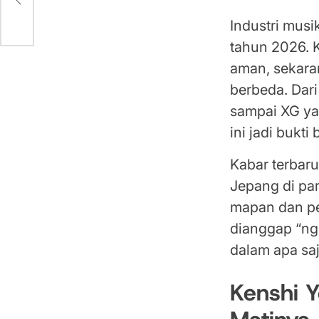
Industri mus
tahun 2026. 
aman, sekaran
berbeda. Dar
sampai XG ya
ini jadi bukt
Kabar terbar
Jepang di pa
mapan dan pe
dianggap “ngg
dalam apa saj
Kenshi 