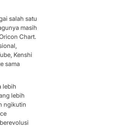
ai salah satu
lagunya masih
Oricon Chart.
sional,
Tube, Kenshi
te sama
 lebih
ang lebih
 ngikutin
ice
 berevolusi