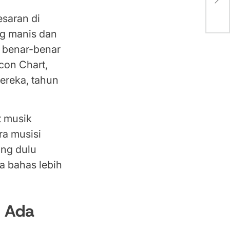
Ngg
saran di
ng manis dan
g benar-benar
con Chart,
ereka, tahun
t musik
ra musisi
ang dulu
a bahas lebih
k Ada