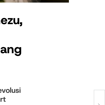
ezu,
cang
volusi
rt
10 
Daf