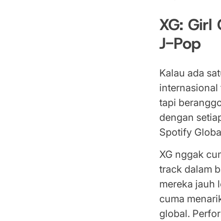
XG: Girl
J-Pop
Kalau ada sa
internasional
tapi beranggo
dengan setiap
Spotify Globa
XG nggak cum
track dalam b
mereka jauh l
cuma menarik 
global. Perf