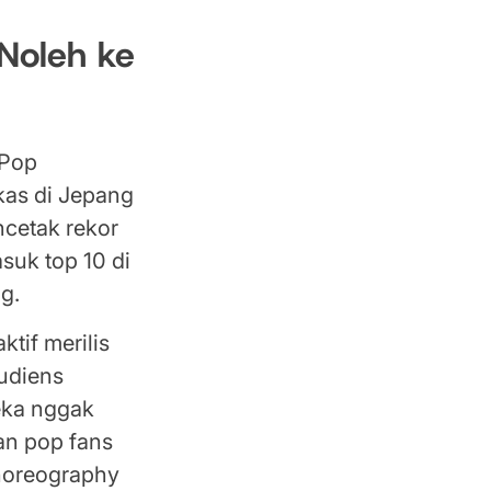
 Noleh ke
-Pop
rkas di Jepang
ncetak rekor
suk top 10 di
g.
tif merilis
audiens
reka nggak
dan pop fans
horeography