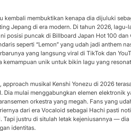
u kembali membuktikan kenapa dia dijuluki sebag
ting Jepang di era modern. Di tahun 2026, lagu-
i posisi puncak di Billboard Japan Hot 100 dan 
endaris seperti “Lemon” yang udah jadi anthem na
terbarunya yang langsung viral di TikTok dan You
 kemampuan unik untuk bikin lagu yang resona
, approach musikal Kenshi Yonezu di 2026 terasa
l. Dia mulai menggabungkan elemen elektronik y
aransemen orkestra yang megah. Fans yang udah
riernya dari era Vocaloid sebagai Hachi pasti not
. Tapi justru di situlah letak kejeniusannya — dia
gan identitas.