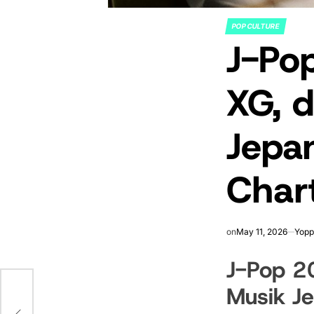
POP CULTURE
POSTED
J-Po
IN
XG, d
Jepa
Char
on
May 11, 2026
Yopp
J-Pop 20
Musik J
si