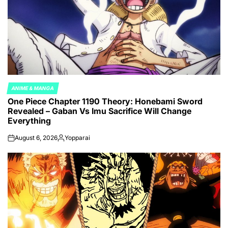
ANIME & MANGA
POSTED
One Piece Chapter 1190 Theory: Honebami Sword
IN
Revealed – Gaban Vs Imu Sacrifice Will Change
Everything
August 6, 2026
Yopparai
on
Posted
by