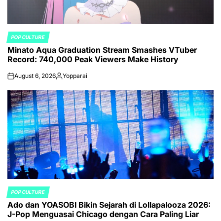
POP CULTURE
POSTED
Minato Aqua Graduation Stream Smashes VTuber
IN
Record: 740,000 Peak Viewers Make History
August 6, 2026
Yopparai
on
Posted
by
POP CULTURE
POSTED
Ado dan YOASOBI Bikin Sejarah di Lollapalooza 2026:
IN
J-Pop Menguasai Chicago dengan Cara Paling Liar