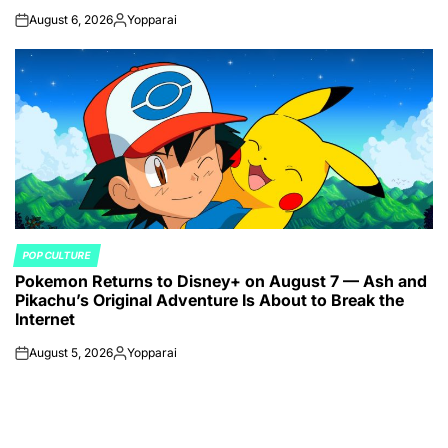
August 6, 2026
Yopparai
on
Posted
by
POP CULTURE
POSTED
Pokemon Returns to Disney+ on August 7 — Ash and
IN
Pikachu’s Original Adventure Is About to Break the
Internet
August 5, 2026
Yopparai
on
Posted
by