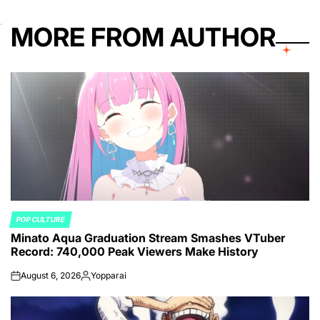
MORE FROM AUTHOR
POP CULTURE
POSTED
Minato Aqua Graduation Stream Smashes VTuber
IN
Record: 740,000 Peak Viewers Make History
August 6, 2026
Yopparai
on
Posted
by