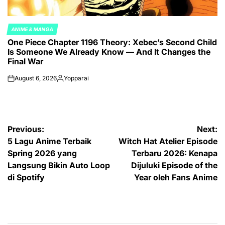
ANIME & MANGA
POSTED
One Piece Chapter 1196 Theory: Xebec’s Second Child
IN
Is Someone We Already Know — And It Changes the
Final War
August 6, 2026
Yopparai
on
Posted
by
Post
Previous:
Next:
5 Lagu Anime Terbaik
Witch Hat Atelier Episode
navigation
Spring 2026 yang
Terbaru 2026: Kenapa
Langsung Bikin Auto Loop
Dijuluki Episode of the
di Spotify
Year oleh Fans Anime