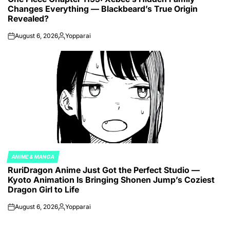
Changes Everything — Blackbeard’s True Origin
Revealed?
August 6, 2026
Yopparai
on
Posted
by
ANIME & MANGA
POSTED
RuriDragon Anime Just Got the Perfect Studio —
IN
Kyoto Animation Is Bringing Shonen Jump’s Coziest
Dragon Girl to Life
August 6, 2026
Yopparai
on
Posted
by