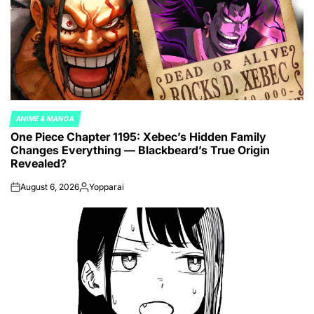
ANIME & MANGA
POSTED
One Piece Chapter 1195: Xebec’s Hidden Family
IN
Changes Everything — Blackbeard’s True Origin
Revealed?
August 6, 2026
Yopparai
on
Posted
by