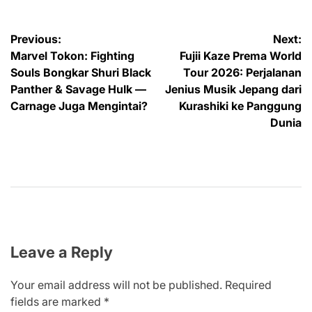
Post
Previous:
Next:
Marvel Tokon: Fighting
Fujii Kaze Prema World
navigation
Souls Bongkar Shuri Black
Tour 2026: Perjalanan
Panther & Savage Hulk —
Jenius Musik Jepang dari
Carnage Juga Mengintai?
Kurashiki ke Panggung
Dunia
Leave a Reply
Your email address will not be published.
Required
fields are marked
*