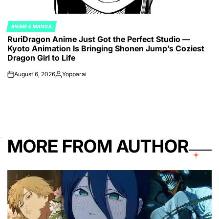
ANIME & MANGA
POSTED
RuriDragon Anime Just Got the Perfect Studio —
IN
Kyoto Animation Is Bringing Shonen Jump’s Coziest
Dragon Girl to Life
August 6, 2026
Yopparai
on
Posted
by
MORE FROM AUTHOR