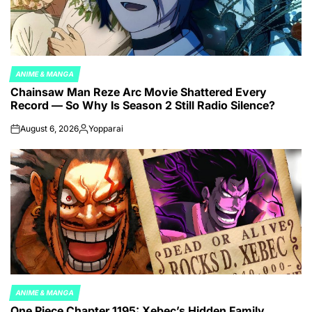
ANIME & MANGA
POSTED
Chainsaw Man Reze Arc Movie Shattered Every
IN
Record — So Why Is Season 2 Still Radio Silence?
August 6, 2026
Yopparai
on
Posted
by
ANIME & MANGA
POSTED
One Piece Chapter 1195: Xebec’s Hidden Family
IN