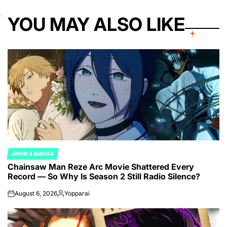
YOU MAY ALSO LIKE
ANIME & MANGA
POSTED
Chainsaw Man Reze Arc Movie Shattered Every
IN
Record — So Why Is Season 2 Still Radio Silence?
August 6, 2026
Yopparai
on
Posted
by