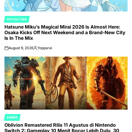
POP CULTURE
POSTED
Hatsune Miku’s Magical Mirai 2026 Is Almost Here:
IN
Osaka Kicks Off Next Weekend and a Brand-New City
Is In The Mix
August 9, 2026
Yopparai
on
Posted
by
GAMES
POSTED
Oblivion Remastered Rilis 11 Agustus di Nintendo
IN
Switch 2: Gameplay 10 Menit Bocor Lebih Dulu, 30