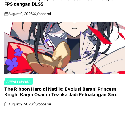
FPS dengan DLSS
August 9, 2026
Yopparai
on
Posted
by
ANIME & MANGA
POSTED
The Ribbon Hero di Netflix: Evolusi Berani Princess
IN
Knight Karya Osamu Tezuka Jadi Petualangan Seru
August 9, 2026
Yopparai
on
Posted
by