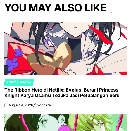
YOU MAY ALSO LIKE
ANIME & MANGA
POSTED
The Ribbon Hero di Netflix: Evolusi Berani Princess
IN
Knight Karya Osamu Tezuka Jadi Petualangan Seru
August 9, 2026
Yopparai
on
Posted
by