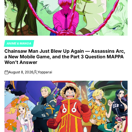
ANIME & MANGA
POSTED
Chainsaw Man Just Blew Up Again — Assassins Arc,
IN
a New Mobile Game, and the Part 3 Question MAPPA
Won’t Answer
August 8, 2026
Yopparai
on
Posted
by