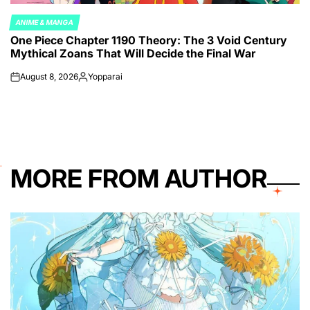
ANIME & MANGA
POSTED
One Piece Chapter 1190 Theory: The 3 Void Century
IN
Mythical Zoans That Will Decide the Final War
August 8, 2026
Yopparai
on
Posted
by
MORE FROM AUTHOR