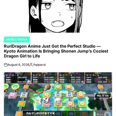
ANIME & MANGA
POSTED
RuriDragon Anime Just Got the Perfect Studio —
IN
Kyoto Animation Is Bringing Shonen Jump’s Coziest
Dragon Girl to Life
August 6, 2026
Yopparai
on
Posted
by