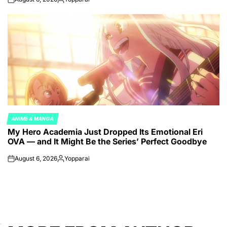
on
Posted
by
ANIME & MANGA
POSTED
My Hero Academia Just Dropped Its Emotional Eri
IN
OVA — and It Might Be the Series’ Perfect Goodbye
August 6, 2026
Yopparai
on
Posted
by