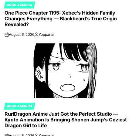
ANIME & MANGA
POSTED
One Piece Chapter 1195: Xebec’s Hidden Family
IN
Changes Everything — Blackbeard’s True Origin
Revealed?
August 6, 2026
Yopparai
on
Posted
by
ANIME & MANGA
POSTED
RuriDragon Anime Just Got the Perfect Studio —
IN
Kyoto Animation Is Bringing Shonen Jump’s Coziest
Dragon Girl to Life
August 6, 2026
Yopparai