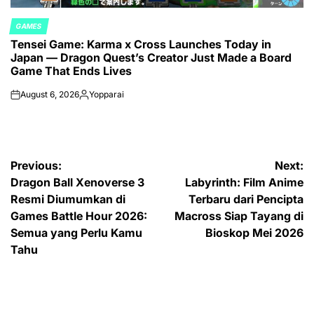
GAMES
POSTED
Tensei Game: Karma x Cross Launches Today in
IN
Japan — Dragon Quest’s Creator Just Made a Board
Game That Ends Lives
August 6, 2026
Yopparai
on
Posted
by
Post
Previous:
Next:
Dragon Ball Xenoverse 3
Labyrinth: Film Anime
navigation
Resmi Diumumkan di
Terbaru dari Pencipta
Games Battle Hour 2026:
Macross Siap Tayang di
Semua yang Perlu Kamu
Bioskop Mei 2026
Tahu