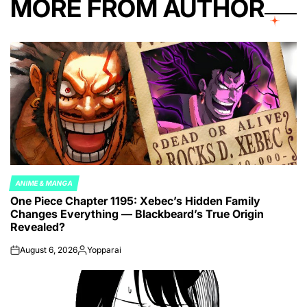
MORE FROM AUTHOR
ANIME & MANGA
POSTED
One Piece Chapter 1195: Xebec’s Hidden Family
IN
Changes Everything — Blackbeard’s True Origin
Revealed?
August 6, 2026
Yopparai
on
Posted
by