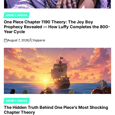
ANIME & MANGA
POSTED
One Piece Chapter 1190 Theory: The Joy Boy
IN
Prophecy Revealed — How Luffy Completes the 800-
Year Cycle
August 7, 2026
Yopparai
on
Posted
by
ANIME & MANGA
POSTED
The Hidden Truth Behind One Piece’s Most Shocking
IN
Chapter Theory