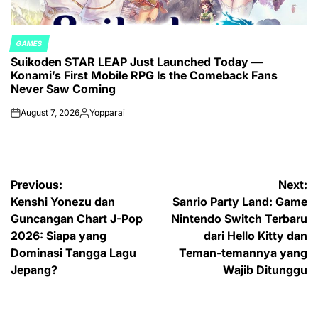
GAMES
POSTED
Suikoden STAR LEAP Just Launched Today —
IN
Konami’s First Mobile RPG Is the Comeback Fans
Never Saw Coming
August 7, 2026
Yopparai
on
Posted
by
Post
Previous:
Next:
Kenshi Yonezu dan
Sanrio Party Land: Game
navigation
Guncangan Chart J-Pop
Nintendo Switch Terbaru
2026: Siapa yang
dari Hello Kitty dan
Dominasi Tangga Lagu
Teman-temannya yang
Jepang?
Wajib Ditunggu