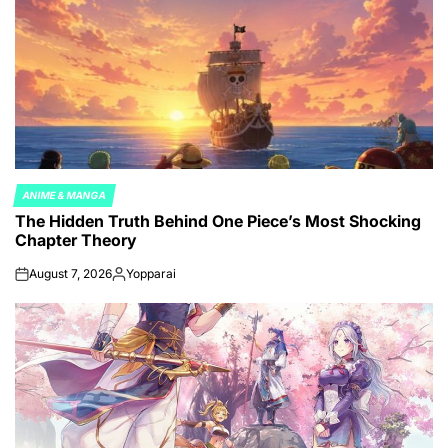
ANIME & MANGA
POSTED
The Hidden Truth Behind One Piece’s Most Shocking
IN
Chapter Theory
August 7, 2026
Yopparai
on
Posted
by