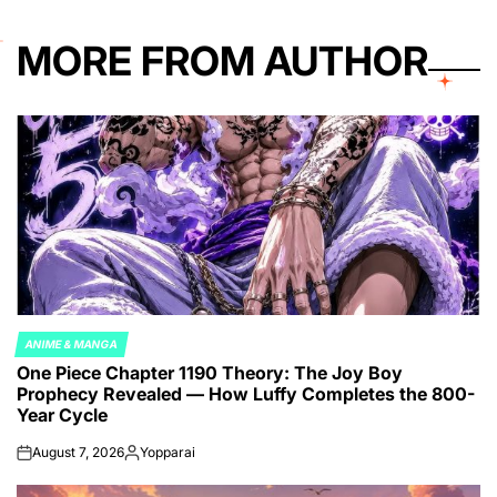
MORE FROM AUTHOR
ANIME & MANGA
POSTED
One Piece Chapter 1190 Theory: The Joy Boy
IN
Prophecy Revealed — How Luffy Completes the 800-
Year Cycle
August 7, 2026
Yopparai
on
Posted
by