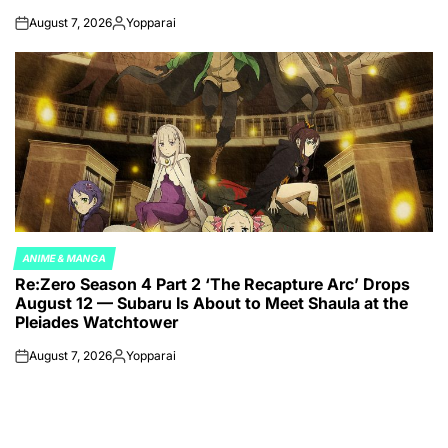
August 7, 2026
Yopparai
on
Posted
by
ANIME & MANGA
POSTED
Re:Zero Season 4 Part 2 ‘The Recapture Arc’ Drops
IN
August 12 — Subaru Is About to Meet Shaula at the
Pleiades Watchtower
August 7, 2026
Yopparai
on
Posted
by